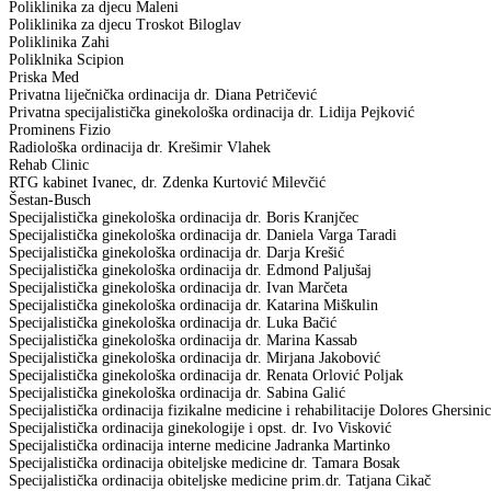
Poliklinika za djecu Maleni
Poliklinika za djecu Troskot Biloglav
Poliklinika Zahi
Poliklnika Scipion
Priska Med
Privatna liječnička ordinacija dr. Diana Petričević
Privatna specijalistička ginekološka ordinacija dr. Lidija Pejković
Prominens Fizio
Radiološka ordinacija dr. Krešimir Vlahek
Rehab Clinic
RTG kabinet Ivanec, dr. Zdenka Kurtović Milevčić
Šestan-Busch
Specijalistička ginekološka ordinacija dr. Boris Kranjčec
Specijalistička ginekološka ordinacija dr. Daniela Varga Taradi
Specijalistička ginekološka ordinacija dr. Darja Krešić
Specijalistička ginekološka ordinacija dr. Edmond Paljušaj
Specijalistička ginekološka ordinacija dr. Ivan Marčeta
Specijalistička ginekološka ordinacija dr. Katarina Miškulin
Specijalistička ginekološka ordinacija dr. Luka Bačić
Specijalistička ginekološka ordinacija dr. Marina Kassab
Specijalistička ginekološka ordinacija dr. Mirjana Jakobović
Specijalistička ginekološka ordinacija dr. Renata Orlović Poljak
Specijalistička ginekološka ordinacija dr. Sabina Galić
Specijalistička ordinacija fizikalne medicine i rehabilitacije Dolores Ghersini
Specijalistička ordinacija ginekologije i opst. dr. Ivo Visković
Specijalistička ordinacija interne medicine Jadranka Martinko
Specijalistička ordinacija obiteljske medicine dr. Tamara Bosak
Specijalistička ordinacija obiteljske medicine prim.dr. Tatjana Cikač