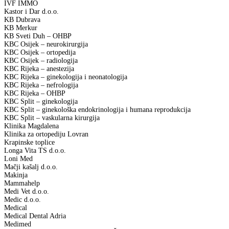
IVF IMMO
Kastor i Dar d.o.o.
KB Dubrava
KB Merkur
KB Sveti Duh – OHBP
KBC Osijek – neurokirurgija
KBC Osijek – ortopedija
KBC Osijek – radiologija
KBC Rijeka – anestezija
KBC Rijeka – ginekologija i neonatologija
KBC Rijeka – nefrologija
KBC Rijeka – OHBP
KBC Split – ginekologija
KBC Split – ginekološka endokrinologija i humana reprodukcija
KBC Split – vaskularna kirurgija
Klinika Magdalena
Klinika za ortopediju Lovran
Krapinske toplice
Longa Vita TS d.o.o.
Loni Med
Mačji kašalj d.o.o.
Makinja
Mammahelp
Medi Vet d.o.o.
Medic d.o.o.
Medical
Medical Dental Adria
Medimed