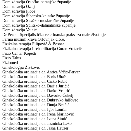
Dom zdravlja Osječko-baranjske županije
Dom zdravlja Ozalj
Dom zdravlja Ploče
Dom zdravlja Šibensko-kninske županije
Dom zdravlja Sisačko-moslavačke županije
Dom zdravlja Splitsko-dalmatinske županije
Dom zdravlja Vojnić
Dr.Pezo – Specijalistička veterinarska praksa za male životinje
Farma muznih krava Orlovnjak d.o.o.
Fizikalna terapija Filipović & Bosnar
Fizikalna terapija i rehabilitacija Goran Vratarić
Fizio Centar Kopetti
Fizio Talus
Fiziomed
Ginekologija Živković
Ginekološka ordinacija dr. Antica Vrčić-Pervan
Ginekološka ordinacija dr. Boris Uhač
Ginekološka ordinacija dr. Cicko Rebić
Ginekološka ordinacija dr. Darija Juričić
Ginekološka ordinacija dr. Darko Vrtarić
Ginekološka ordinacija dr. Davorko Čukelj
Ginekološka ordinacija dr. Dubravko Jalšovec
Ginekološka ordinacija dr. Dunja Benčić
Ginekološka ordinacija dr. Igor Lončar
Ginekološka ordinacija dr. Irena Marinović
Ginekološka ordinacija dr. Ivana Šimić
Ginekološka ordinacija dr. Jasminka Leko
Ginekološka ordinacija dr. Jasna Hauzer