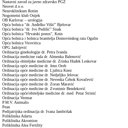
Nastavni zavod za javno zdravsko PGŽ
Neovet d.o.o.
Neuroklinikum Rotim
Nogometni klub Osijek
OB Karlovac – urologija
Opća bolnica “dr. Anđelko Višić” Bjelovar
Opća bolnica “dr. Ivo Pedišić” Sisak
Opća bolnica “Hrvatski ponos”, Knin
Opća bolnica i bolnica branitelja Domovinskog rata Ogulin
Opća bolnica Virovitica
OPG Jadrijević
Ordinacija ginekologije dr. Petra Ivanda
Ordinacija medicine rada dr. Almenka Balenović
Ordinacija obiteljske medicine dr. Zrinka Huđek Leskovar
Ordinacija opće medicine dr. Jeno Oreb
Ordinacija opće medicine dr. Ljubica Knez
Ordinacija opće medicine dr. Nedjeljko Jelovac
Ordinacija opće medicine dr. Nevenka Čehok Kovačević
Ordinacija opće medicine dr. Zoran Maravić
Ordinacija opće medicine dr. Zvonimir Bendeković
Ordinacija opće/obiteljske medicine dr. med. Petar Strinić
Ordinacija Vezmar
P.M.V. Animalis
Pean
Pedijatrijska ordinacija dr. Ivana Jambrišak
Poliklinika Adarta
Poliklinika Akromion
Poliklinika Alea Fertility