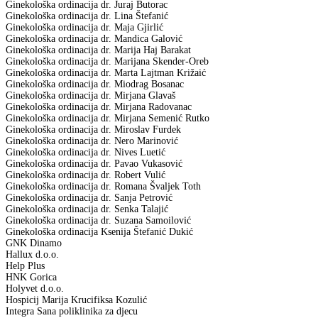
Ginekološka ordinacija dr. Juraj Butorac
Ginekološka ordinacija dr. Lina Štefanić
Ginekološka ordinacija dr. Maja Gjirlić
Ginekološka ordinacija dr. Mandica Galović
Ginekološka ordinacija dr. Marija Haj Barakat
Ginekološka ordinacija dr. Marijana Skender-Oreb
Ginekološka ordinacija dr. Marta Lajtman Križaić
Ginekološka ordinacija dr. Miodrag Bosanac
Ginekološka ordinacija dr. Mirjana Glavaš
Ginekološka ordinacija dr. Mirjana Radovanac
Ginekološka ordinacija dr. Mirjana Semenić Rutko
Ginekološka ordinacija dr. Miroslav Furdek
Ginekološka ordinacija dr. Nero Marinović
Ginekološka ordinacija dr. Nives Luetić
Ginekološka ordinacija dr. Pavao Vukasović
Ginekološka ordinacija dr. Robert Vulić
Ginekološka ordinacija dr. Romana Švaljek Toth
Ginekološka ordinacija dr. Sanja Petrović
Ginekološka ordinacija dr. Senka Talajić
Ginekološka ordinacija dr. Suzana Samoilović
Ginekološka ordinacija Ksenija Štefanić Dukić
GNK Dinamo
Hallux d.o.o.
Help Plus
HNK Gorica
Holyvet d.o.o.
Hospicij Marija Krucifiksa Kozulić
Integra Sana poliklinika za djecu