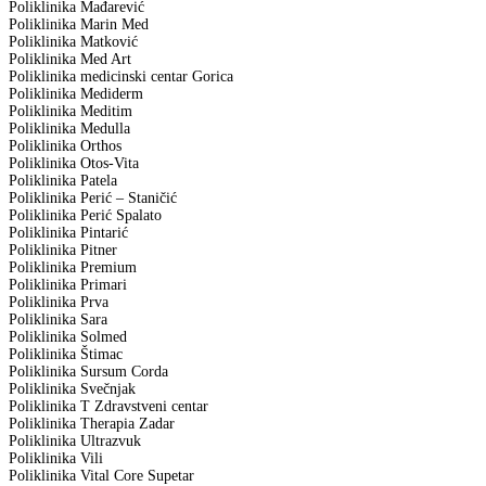
Poliklinika Mađarević
Poliklinika Marin Med
Poliklinika Matković
Poliklinika Med Art
Poliklinika medicinski centar Gorica
Poliklinika Mediderm
Poliklinika Meditim
Poliklinika Medulla
Poliklinika Orthos
Poliklinika Otos-Vita
Poliklinika Patela
Poliklinika Perić – Staničić
Poliklinika Perić Spalato
Poliklinika Pintarić
Poliklinika Pitner
Poliklinika Premium
Poliklinika Primari
Poliklinika Prva
Poliklinika Sara
Poliklinika Solmed
Poliklinika Štimac
Poliklinika Sursum Corda
Poliklinika Svečnjak
Poliklinika T Zdravstveni centar
Poliklinika Therapia Zadar
Poliklinika Ultrazvuk
Poliklinika Vili
Poliklinika Vital Core Supetar