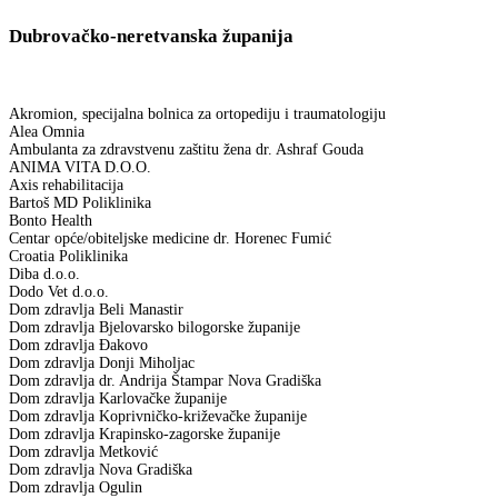
Dubrovačko-neretvanska županija
Akromion, specijalna bolnica za ortopediju i traumatologiju
Alea Omnia
Ambulanta za zdravstvenu zaštitu žena dr. Ashraf Gouda
ANIMA VITA D.O.O.
Axis rehabilitacija
Bartoš MD Poliklinika
Bonto Health
Centar opće/obiteljske medicine dr. Horenec Fumić
Croatia Poliklinika
Diba d.o.o.
Dodo Vet d.o.o.
Dom zdravlja Beli Manastir
Dom zdravlja Bjelovarsko bilogorske županije
Dom zdravlja Đakovo
Dom zdravlja Donji Miholjac
Dom zdravlja dr. Andrija Štampar Nova Gradiška
Dom zdravlja Karlovačke županije
Dom zdravlja Koprivničko-križevačke županije
Dom zdravlja Krapinsko-zagorske županije
Dom zdravlja Metković
Dom zdravlja Nova Gradiška
Dom zdravlja Ogulin