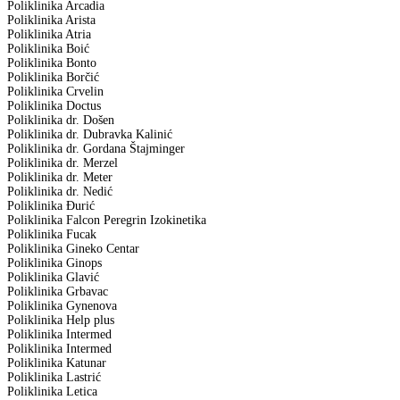
Poliklinika Arcadia
Poliklinika Arista
Poliklinika Atria
Poliklinika Boić
Poliklinika Bonto
Poliklinika Borčić
Poliklinika Crvelin
Poliklinika Doctus
Poliklinika dr. Došen
Poliklinika dr. Dubravka Kalinić
Poliklinika dr. Gordana Štajminger
Poliklinika dr. Merzel
Poliklinika dr. Meter
Poliklinika dr. Nedić
Poliklinika Đurić
Poliklinika Falcon Peregrin Izokinetika
Poliklinika Fucak
Poliklinika Gineko Centar
Poliklinika Ginops
Poliklinika Glavić
Poliklinika Grbavac
Poliklinika Gynenova
Poliklinika Help plus
Poliklinika Intermed
Poliklinika Intermed
Poliklinika Katunar
Poliklinika Lastrić
Poliklinika Letica