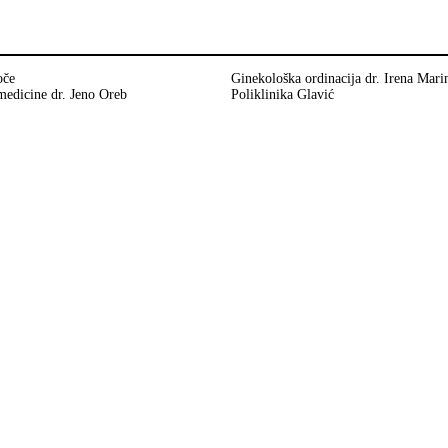
oče
Ginekološka ordinacija dr. Irena Mari
medicine dr. Jeno Oreb
Poliklinika Glavić