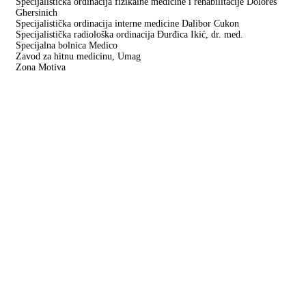
Specijalistička ordinacija fizikalne medicine i rehabilitacije Dolores
Ghersinich
Specijalistička ordinacija interne medicine Dalibor Cukon
Specijalistička radiološka ordinacija Đurđica Ikić, dr. med.
Specijalna bolnica Medico
Zavod za hitnu medicinu, Umag
Zona Motiva