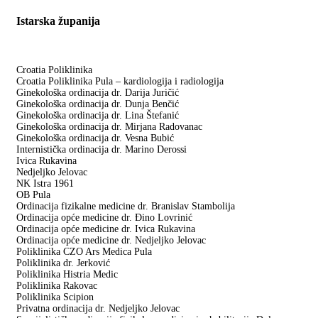
Istarska županija
Croatia Poliklinika
Croatia Poliklinika Pula – kardiologija i radiologija
Ginekološka ordinacija dr. Darija Juričić
Ginekološka ordinacija dr. Dunja Benčić
Ginekološka ordinacija dr. Lina Štefanić
Ginekološka ordinacija dr. Mirjana Radovanac
Ginekološka ordinacija dr. Vesna Bubić
Internistička ordinacija dr. Marino Derossi
Ivica Rukavina
Nedjeljko Jelovac
NK Istra 1961
OB Pula
Ordinacija fizikalne medicine dr. Branislav Stambolija
Ordinacija opće medicine dr. Đino Lovrinić
Ordinacija opće medicine dr. Ivica Rukavina
Ordinacija opće medicine dr. Nedjeljko Jelovac
Poliklinika CZO Ars Medica Pula
Poliklinika dr. Jerković
Poliklinika Histria Medic
Poliklinika Rakovac
Poliklinika Scipion
Privatna ordinacija dr. Nedjeljko Jelovac