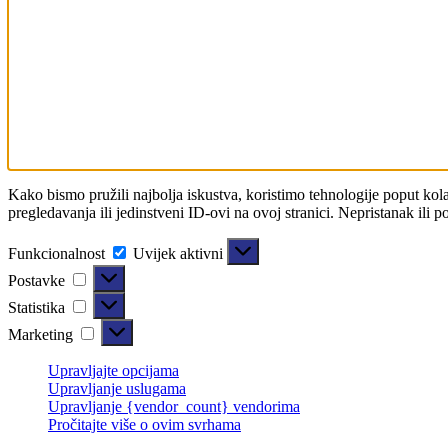
Kako bismo pružili najbolja iskustva, koristimo tehnologije poput kol
pregledavanja ili jedinstveni ID-ovi na ovoj stranici. Nepristanak ili 
Funkcionalnost
Uvijek aktivni
Postavke
Statistika
Marketing
Upravljajte opcijama
Upravljanje uslugama
Upravljanje {vendor_count} vendorima
Pročitajte više o ovim svrhama