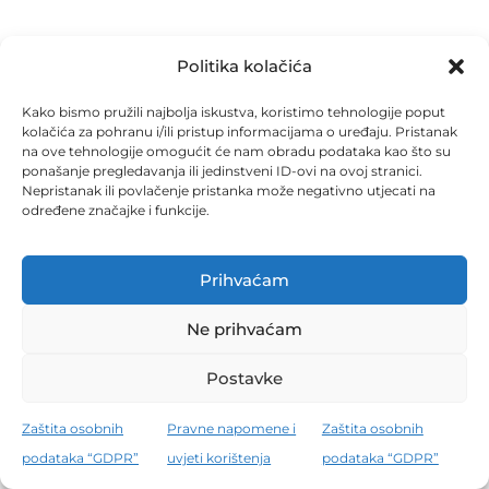
Politika kolačića
Kako bismo pružili najbolja iskustva, koristimo tehnologije poput
kolačića za pohranu i/ili pristup informacijama o uređaju. Pristanak
na ove tehnologije omogućit će nam obradu podataka kao što su
ponašanje pregledavanja ili jedinstveni ID-ovi na ovoj stranici.
Nepristanak ili povlačenje pristanka može negativno utjecati na
određene značajke i funkcije.
Prihvaćam
Ne prihvaćam
Postavke
Zaštita osobnih
Pravne napomene i
Zaštita osobnih
podataka “GDPR”
uvjeti korištenja
podataka “GDPR”