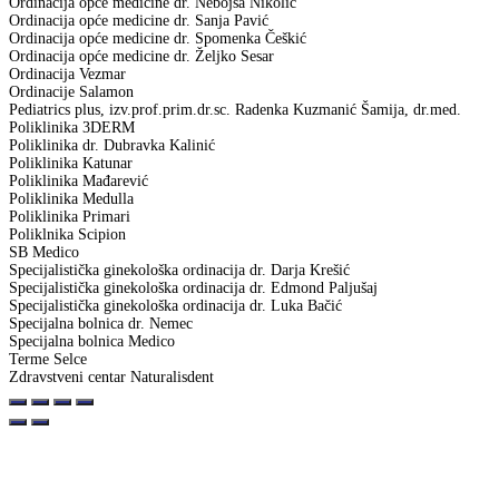
Ordinacija opće medicine dr. Nebojša Nikolić
Ordinacija opće medicine dr. Sanja Pavić
Ordinacija opće medicine dr. Spomenka Češkić
Ordinacija opće medicine dr. Željko Sesar
Ordinacija Vezmar
Ordinacije Salamon
Pediatrics plus, izv.prof.prim.dr.sc. Radenka Kuzmanić Šamija, dr.med.
Poliklinika 3DERM
Poliklinika dr. Dubravka Kalinić
Poliklinika Katunar
Poliklinika Mađarević
Poliklinika Medulla
Poliklinika Primari
Poliklnika Scipion
SB Medico
Specijalistička ginekološka ordinacija dr. Darja Krešić
Specijalistička ginekološka ordinacija dr. Edmond Paljušaj
Specijalistička ginekološka ordinacija dr. Luka Bačić
Specijalna bolnica dr. Nemec
Specijalna bolnica Medico
Terme Selce
Zdravstveni centar Naturalisdent