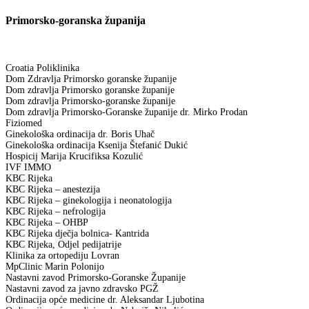
Primorsko-goranska županija
Croatia Poliklinika
Dom Zdravlja Primorsko goranske županije
Dom zdravlja Primorsko goranske županije
Dom zdravlja Primorsko-goranske županije
Dom zdravlja Primorsko-Goranske županije dr. Mirko Prodan
Fiziomed
Ginekološka ordinacija dr. Boris Uhač
Ginekološka ordinacija Ksenija Štefanić Dukić
Hospicij Marija Krucifiksa Kozulić
IVF IMMO
KBC Rijeka
KBC Rijeka – anestezija
KBC Rijeka – ginekologija i neonatologija
KBC Rijeka – nefrologija
KBC Rijeka – OHBP
KBC Rijeka dječja bolnica- Kantrida
KBC Rijeka, Odjel pedijatrije
Klinika za ortopediju Lovran
MpClinic Marin Polonijo
Nastavni zavod Primorsko-Goranske Županije
Nastavni zavod za javno zdravsko PGŽ
Ordinacija opće medicine dr. Aleksandar Ljubotina