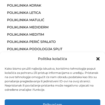
POLIKLINIKA KORAK
POLIKLINIKA LETICA
POLIKLINIKA MATULIĆ
POLIKLINIKA MEDIDERM
POLIKLINIKA MEDITIM
POLIKLINIKA PERIĆ SPALATO
POLIKLINIKA PODOLOGIJA SPLIT
POLIKLINIKA VITAL CORE SUPETAR
Politika kolačića
POLIKLINIKA ZA DJECU MALENI
Kako bismo pružili najbolja iskustva, koristimo tehnologije poput
POLIKLINIKA ZA GINEKOLOGIJU I OPSTETRICIJU DR.
kolačića za pohranu i/ili pristup informacijama o uređaju. Pristanak
VLADIMIR ŠPARAC
na ove tehnologije omogućit će nam obradu podataka kao što su
ponašanje pregledavanja ili jedinstveni ID-ovi na ovoj stranici.
PRISKA MED
Nepristanak ili povlačenje pristanka može negativno utjecati na
PRIVATNA LIJEČNIČKA ORDINACIJA DR. DIANA
određene značajke i funkcije.
PETRIČEVIĆ
PRIVATNA SPECIJALISTIČKA GINEKOLOŠKA
ORDINACIJA DR. LIDIJA PEJKOVIĆ
Prihvaćam