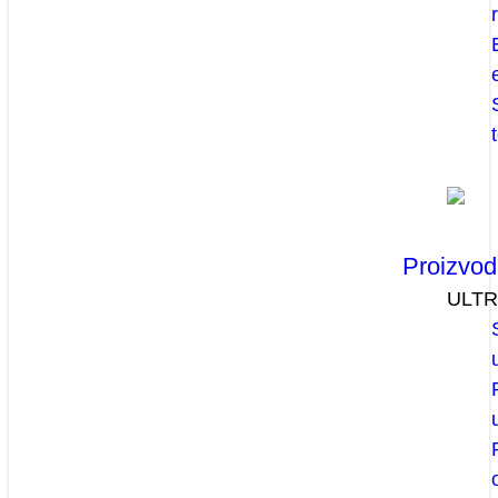
Proizvod
ULT