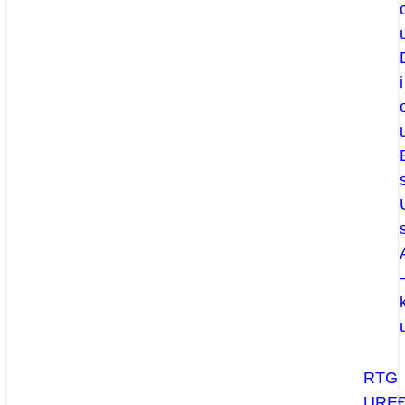
i
RTG
UREĐ