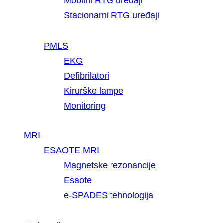
Mobilni RTG uredaji
Stacionarni RTG uređaji
PMLS
EKG
Defibrilatori
Kirurške lampe
Monitoring
MRI
ESAOTE MRI
Magnetske rezonancije
Esaote
e-SPADES tehnologija