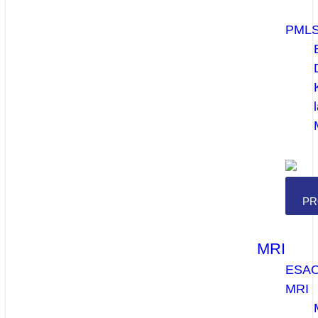
PML
PR
MRI
ESA
MRI