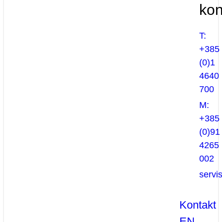
kon
T:
+385
(0)1
4640
700
M:
+385
(0)91
4265
002
servi
Kontakt
EN