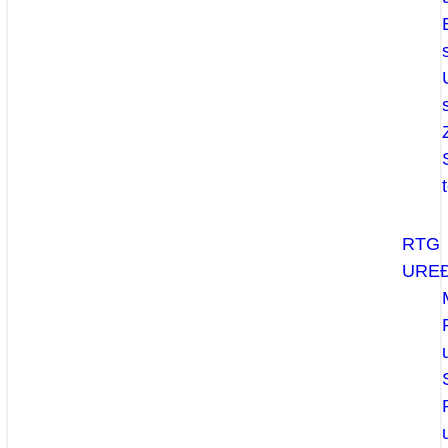
RTG
UREĐ