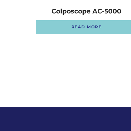
OSTALI UREĐAJI I OPREMA
Colposcope AC-5000
POTROŠNI MATERIJAL
READ MORE
DALJE