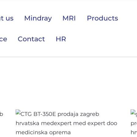
t us
Mindray
MRI
Products
ice
Contact
HR
 područje opreme Vas zanima?