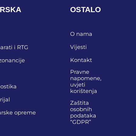
ARSKA
OSTALO
O nama
Vijesti
arati i RTG
Kontakt
zonancije
Pravne
napomene,
uvjeti
nostika
korištenja
ijal
Zaštita
osobnih
narske opreme
podataka
“GDPR”