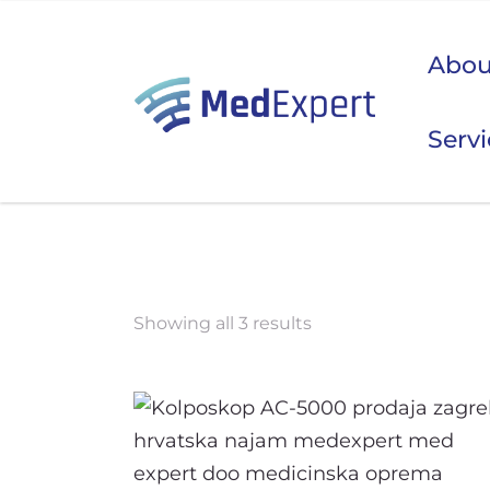
Abou
Serv
Koje
ULTRAZVUK
Showing all 3 results
RTG, DENZITOMETAR, MAMOGRAF, I DR.
SERVIS