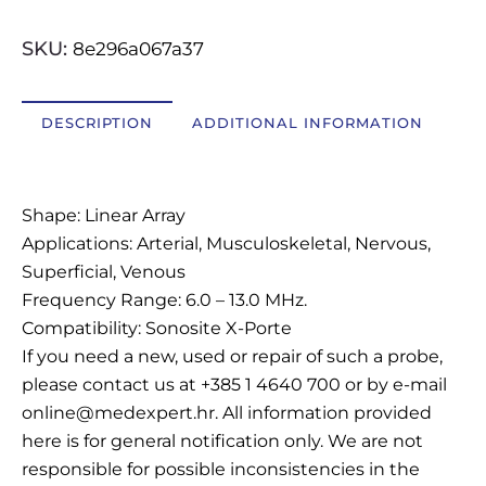
OSTALI UREĐAJI I OPREMA
SKU:
8e296a067a37
POTROŠNI MATERIJAL
DESCRIPTION
ADDITIONAL INFORMATION
Description
DALJE
Shape: Linear Array
Applications: Arterial, Musculoskeletal, Nervous,
Superficial, Venous
Frequency Range: 6.0 – 13.0 MHz.
Compatibility: Sonosite X-Porte
If you need a new, used or repair of such a probe,
please contact us at +385 1 4640 700 or by e-mail
online@medexpert.hr. All information provided
here is for general notification only. We are not
responsible for possible inconsistencies in the