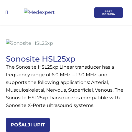
BRZA
PONUDA
Sonosite HSL25xp
The Sonosite HSL25xp Linear transducer has a
Koje područje opreme Vas zanima?
frequency range of 6.0 MHz. – 13.0 MHz. and
supports the following applications: Arterial,
ULTRAZVUK
Musculoskeletal, Nervous, Superficial, Venous. The
Sonosite HSL25xp transducer is compatible with:
RTG, DENZITOMETAR, MAMOGRAF, I
Sonosite X-Porte ultrasound systems.
DR.
SERVIS
POŠALJI UPIT