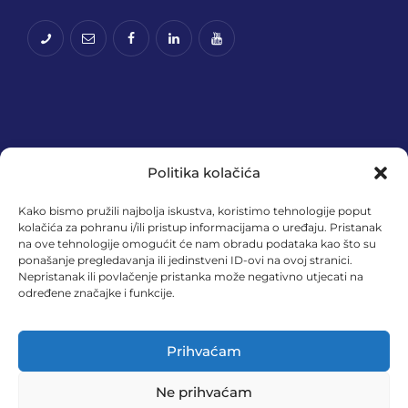
Politika kolačića
Kako bismo pružili najbolja iskustva, koristimo tehnologije poput
kolačića za pohranu i/ili pristup informacijama o uređaju. Pristanak
na ove tehnologije omogućit će nam obradu podataka kao što su
Financira Europska unija – NextGenerationEU.
ponašanje pregledavanja ili jedinstveni ID-ovi na ovoj stranici.
Izneseni stavovi i mišljenja samo su autorova i ne
Nepristanak ili povlačenje pristanka može negativno utjecati na
određene značajke i funkcije.
odražavaju nužno službena stajališta Europske
unije ili Europske komisije. Ni Europska unija ni
Europska komisija ne mogu se smatrati
Prihvaćam
odgovornima za njih.
Ne prihvaćam