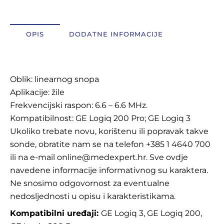
OSTALI UREĐAJI I OPREMA
OPIS
DODATNE INFORMACIJE
POTROŠNI MATERIJAL
Opis
Oblik: linearnog snopa
DALJE
Aplikacije: žile
Frekvencijski raspon: 6.6 – 6.6 MHz.
Kompatibilnost: GE Logiq 200 Pro; GE Logiq 3
Ukoliko trebate novu, korištenu ili popravak takve
sonde, obratite nam se na telefon +385 1 4640 700
ili na e-mail online@medexpert.hr. Sve ovdje
navedene informacije informativnog su karaktera.
Ne snosimo odgovornost za eventualne
nedosljednosti u opisu i karakteristikama.
Kompatibilni uređaji:
GE Logiq 3, GE Logiq 200,