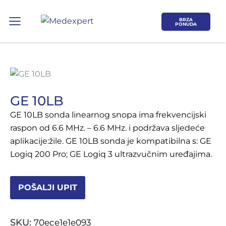
BRZA
PONUDA
GE 10LB
GE 10LB sonda linearnog snopa ima frekvencijski
Koje područje opreme Vas zanima?
raspon od 6.6 MHz. – 6.6 MHz. i podržava sljedeće
aplikacije:žile. GE 10LB sonda je kompatibilna s: GE
ULTRAZVUK
Logiq 200 Pro; GE Logiq 3 ultrazvučnim uređajima.
RTG, DENZITOMETAR, MAMOGRAF, I
DR.
POŠALJI UPIT
SERVIS
SKU:
70ece1e1e093