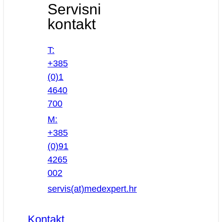
Servisni
kontakt
T:
+385
(0)1
4640
700
M:
+385
(0)91
4265
002
servis(at)medexpert.hr
Kontakt