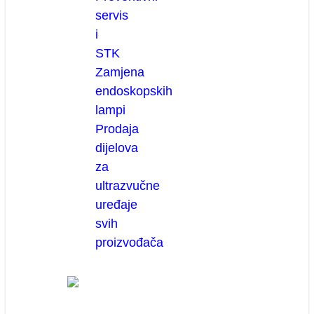
servis
i
STK
Zamjena
endoskopskih
lampi
Prodaja
dijelova
za
ultrazvučne
uređaje
svih
proizvođača