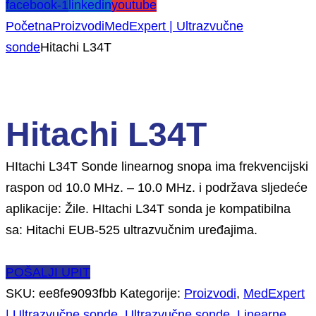
facebook-1
linkedin
youtube
Početna
Proizvodi
MedExpert | Ultrazvučne
sonde
Hitachi L34T
Hitachi L34T
HItachi L34T Sonde linearnog snopa ima frekvencijski
raspon od 10.0 MHz. – 10.0 MHz. i podržava sljedeće
aplikacije: Žile. HItachi L34T sonda je kompatibilna
sa: Hitachi EUB-525 ultrazvučnim uređajima.
POŠALJI UPIT
SKU:
ee8fe9093fbb
Kategorije:
Proizvodi
,
MedExpert
| Ultrazvučne sonde
,
Ultrazvučne sonde
,
Linearne