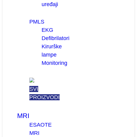
uređaji
PMLS
EKG
Defibrilatori
Kirurške
lampe
Monitoring
SVI
PROIZVODI
MRI
ESAOTE
MRI