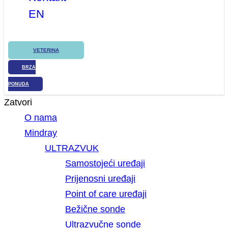
EN
VETERINA
BRZA
PONUDA
Zatvori
O nama
Mindray
ULTRAZVUK
Samostojeći uređaji
Prijenosni uređaji
Point of care uređaji
Bežične sonde
Ultrazvučne sonde