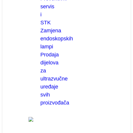
servis
i
STK
Zamjena
endoskopskih
lampi
Prodaja
dijelova
za
ultrazvučne
uređaje
svih
proizvođača