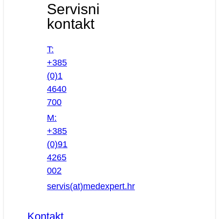
Servisni
kontakt
T:
+385
(0)1
4640
700
M:
+385
(0)91
4265
002
servis(at)medexpert.hr
Kontakt