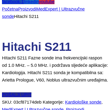
facebook-1
linkedin
youtube
Početna
Proizvodi
MedExpert | Ultrazvučne
sonde
Hitachi S211
Hitachi S211
HItachi S211 Fazne sonde ima frekvencijski raspon
od 1.0 MHz. – 5.0 MHz. i podržava sljedeće aplikacije:
Kardiologija. Hitachi S211 sonda je kompatibilna sa:
Arietta Prologue, V60, Noblus ultrazvučnim uređajima.
POŠALJI UPIT
SKU:
03cf87174deb
Kategorije:
Kardiološke sonde
,
MedExpert | Ultrazvučne sonde
,
Proizvodi
,