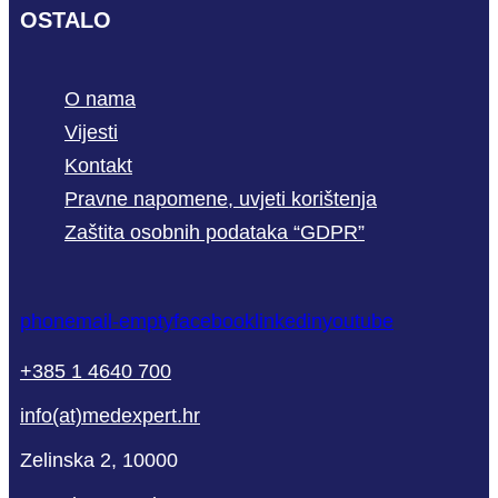
OSTALO
O nama
Vijesti
Kontakt
Pravne napomene, uvjeti korištenja
Zaštita osobnih podataka “GDPR”
phone
mail-empty
facebook
linkedin
youtube
+385 1 4640 700
info(at)medexpert.hr
Zelinska 2, 10000