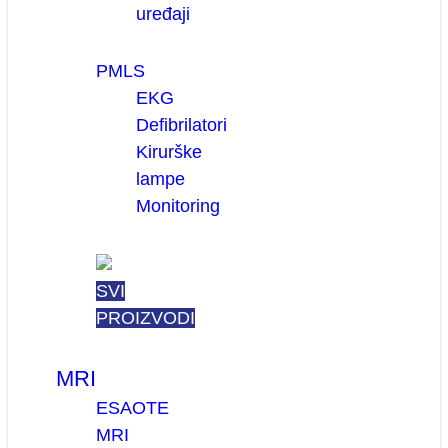
uređaji
PMLS
EKG
Defibrilatori
Kirurške
lampe
Monitoring
SVI
PROIZVODI
MRI
ESAOTE
MRI