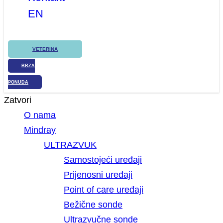
EN
VETERINA
BRZA
PONUDA
Zatvori
O nama
Mindray
ULTRAZVUK
Samostojeći uređaji
Prijenosni uređaji
Point of care uređaji
Bežične sonde
Ultrazvučne sonde