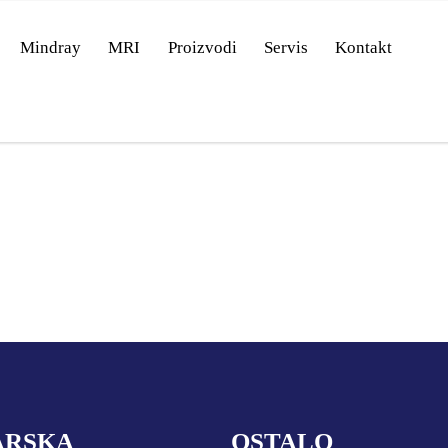
Mindray
MRI
Proizvodi
Servis
Kontakt
Koje područje opreme Vas zanima?
ARSKA
OSTALO