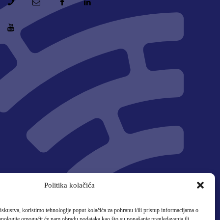
Politika kolačića
iskustva, koristimo tehnologije poput kolačića za pohranu i/ili pristup informacijama o
ske unije ili Europske
ehnologije omogućit će nam obradu podataka kao što su ponašanje pregledavanja ili