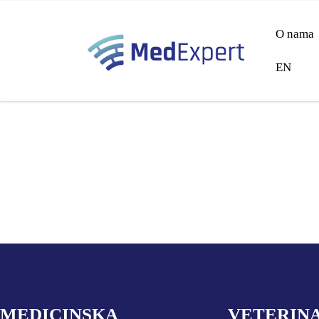
O nama
EN
ULTRAZVUK
RTG, DENZITOMETAR, MAMOGRAF, I DR.
SERVIS
MEDICINSKA
VETERIN
OSTALI UREĐAJI I OPREMA