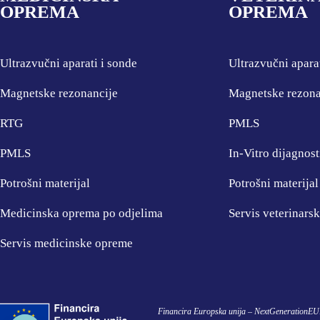
OPREMA
OPREMA
POTROŠNI MATERIJAL
Ultrazvučni aparati i sonde
Ultrazvučni apara
Magnetske rezonancije
Magnetske rezona
Dalje
RTG
PMLS
PMLS
In-Vitro dijagnost
Potrošni materijal
Potrošni materijal
Medicinska oprema po odjelima
Servis veterinars
Servis medicinske opreme
Financira Europska unija – NextGenerationEU. I