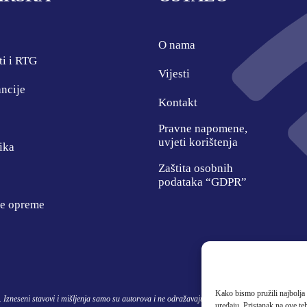
O nama
ti i RTG
Vijesti
ncije
Kontakt
Pravne napomene,
uvjeti korištenja
ika
Zaštita osobnih
podataka “GDPR”
ke opreme
Kako bismo pružili najbolja 
zneseni stavovi i mišljenja samo su autorova i ne odražavaju nužno službena stajališta Europ
uređaju. Pristanak na ove t