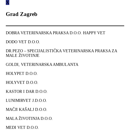
X
Grad Zagreb
DOBRA VETERINARSKA PRAKSA D.O.O. HAPPY VET
DODO VET D.O.O.
DR.PEZO – SPECIJALISTIČKA VETERINARSKA PRAKSA ZA
MALE ŽIVOTINJE
GOLDI, VETERINARSKA AMBULANTA
HOLYPET D.O.O.
HOLYVET D.O.O.
KASTOR I DAR D.O.O.
LUNIMIRVET J.D.O.O.
MAČJI KAŠALJ D.O.O.
MALA ŽIVOTINJA D.O.O.
MEDI VET D.O.O.