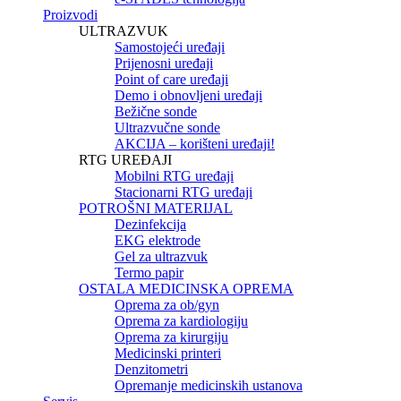
Proizvodi
ULTRAZVUK
Samostojeći uređaji
Prijenosni uređaji
Point of care uređaji
Demo i obnovljeni uređaji
Bežične sonde
Ultrazvučne sonde
AKCIJA – korišteni uređaji!
RTG UREĐAJI
Mobilni RTG uređaji
Stacionarni RTG uređaji
POTROŠNI MATERIJAL
Dezinfekcija
EKG elektrode
Gel za ultrazvuk
Termo papir
OSTALA MEDICINSKA OPREMA
Oprema za ob/gyn
Oprema za kardiologiju
Oprema za kirurgiju
Medicinski printeri
Denzitometri
Opremanje medicinskih ustanova