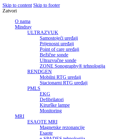
Skip to content
Skip to footer
Zatvori
O nama
Mindray
ULTRAZVUK
Samostojeći uređaji
Prijenosni uređaji
Point of care uređaji
Bežične sonde
Ultrazvučne sonde
ZONE Sonography® tehnologija
RENDGEN
Mobilni RTG uredaji
Stacionarni RTG uređaji
PMLS
EKG
Defibrilatori
Kirurške lampe
Monitoring
MRI
ESAOTE MRI
Magnetske rezonancije
Esaote
e-SPADES tehnologija