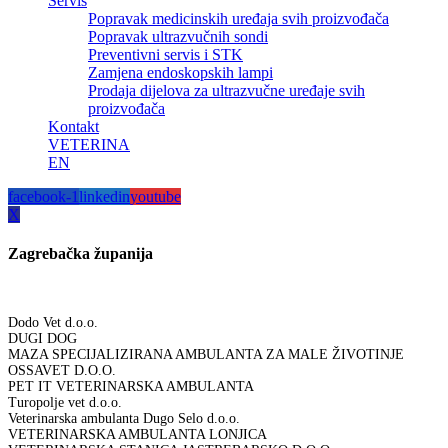
Servis
Popravak medicinskih uređaja svih proizvođača
Popravak ultrazvučnih sondi
Preventivni servis i STK
Zamjena endoskopskih lampi
Prodaja dijelova za ultrazvučne uređaje svih
proizvođača
Kontakt
VETERINA
EN
facebook-1
linkedin
youtube
X
Zagrebačka županija
Dodo Vet d.o.o.
DUGI DOG
MAZA SPECIJALIZIRANA AMBULANTA ZA MALE ŽIVOTINJE
OSSAVET D.O.O.
PET IT VETERINARSKA AMBULANTA
Turopolje vet d.o.o.
Veterinarska ambulanta Dugo Selo d.o.o.
VETERINARSKA AMBULANTA LONJICA