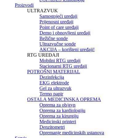
Proizvodi
ULTRAZVUK
Samostojeći uređaji
Prijenosni uređaji
Point of care uređaji
Demo i obnovljeni uređaji
Bežične sonde
Ultrazvučne sonde
AKCIJA – korišteni uređaji!
RTG UREĐAJI
Mobilni RTG uređaji
Stacionarni RTG uređaji
POTROŠNI MATERIJAL
Dezinfekcija
EKG elektrode
Gel za ultrazvuk
Termo papir
OSTALA MEDICINSKA OPREMA
Oprema za ob/gyn
Oprema za kardiologiju
Oprema za kirurgiju
Medicinski printeri
Denzitometri
Opremanje medicinskih ustanova