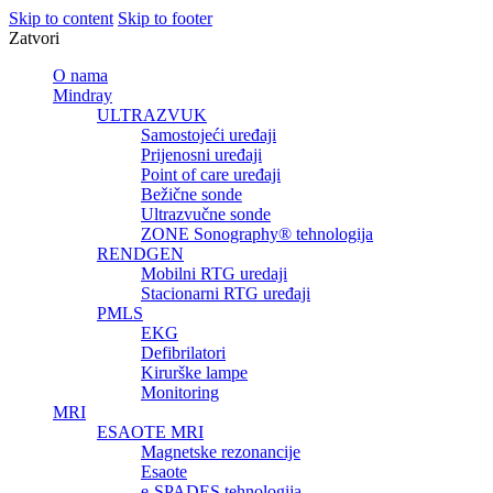
Skip to content
Skip to footer
Zatvori
O nama
Mindray
ULTRAZVUK
Samostojeći uređaji
Prijenosni uređaji
Point of care uređaji
Bežične sonde
Ultrazvučne sonde
ZONE Sonography® tehnologija
RENDGEN
Mobilni RTG uredaji
Stacionarni RTG uređaji
PMLS
EKG
Defibrilatori
Kirurške lampe
Monitoring
MRI
ESAOTE MRI
Magnetske rezonancije
Esaote
e-SPADES tehnologija