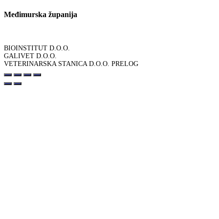
Međimurska županija
BIOINSTITUT D.O.O.
GALIVET D.O.O.
VETERINARSKA STANICA D.O.O. PRELOG