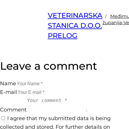
VETERINARSKA
Međimu
županija-Ve
STANICA D.O.O.
PRELOG
Leave a comment
Name
E-mail
Comment
I agree that my submitted data is being
collected and stored. For further details on