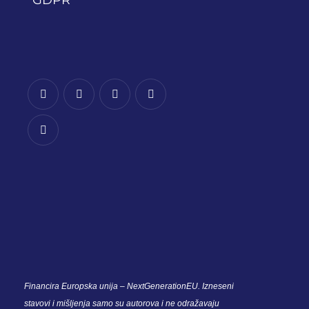
“GDPR”
phone
mail-
facebook
linkedin
empty
youtube
Financira Europska unija – NextGenerationEU. Izneseni
stavovi i mišljenja samo su autorova i ne odražavaju