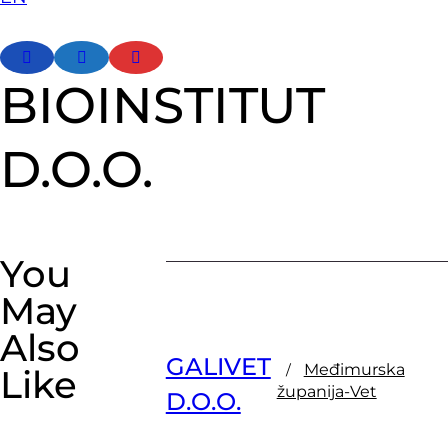
facebook-
linkedin
youtube
BIOINSTITUT
1
D.O.O.
You
May
Also
GALIVET
Međimurska
Like
županija-Vet
D.O.O.