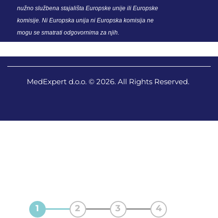
nužno službena stajališta Europske unije ili Europske
komisije. Ni Europska unija ni Europska komisija ne
mogu se smatrati odgovornima za njih.
MedExpert d.o.o. © 2026. All Rights Reserved.