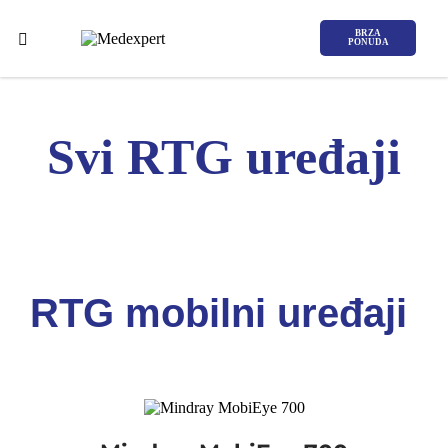
BRZA
PONUDA
Svi RTG uređaji
Koje područje opreme Vas zanima?
ULTRAZVUK
RTG mobilni uređaji
RTG, DENZITOMETAR, MAMOGRAF, I
DR.
SERVIS