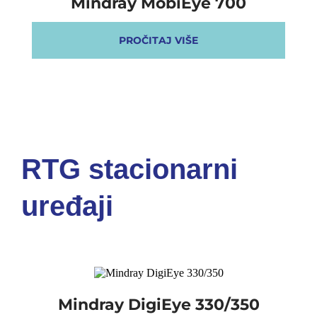
Mindray MobiEye 700
OSTALI UREĐAJI I OPREMA
PROČITAJ VIŠE
POTROŠNI MATERIJAL
Dalje
RTG stacionarni
uređaji
Mindray DigiEye 330/350