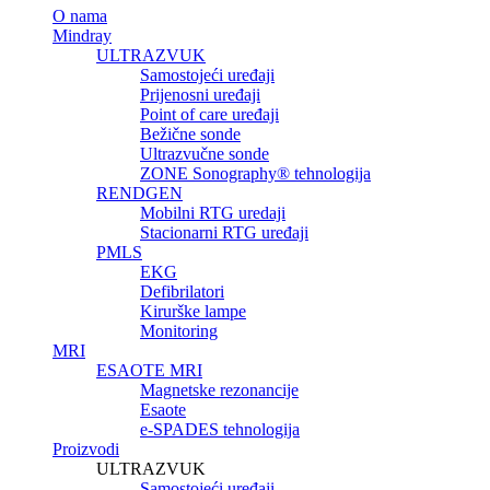
O nama
Mindray
ULTRAZVUK
Samostojeći uređaji
Prijenosni uređaji
Point of care uređaji
Bežične sonde
Ultrazvučne sonde
ZONE Sonography® tehnologija
RENDGEN
Mobilni RTG uredaji
Stacionarni RTG uređaji
PMLS
EKG
Defibrilatori
Kirurške lampe
Monitoring
MRI
ESAOTE MRI
Magnetske rezonancije
Esaote
e-SPADES tehnologija
Proizvodi
ULTRAZVUK
Samostojeći uređaji