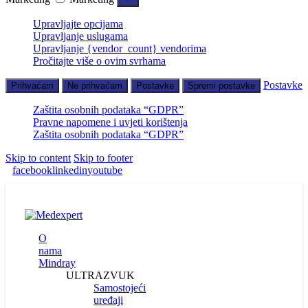
Upravljajte opcijama
Upravljanje uslugama
Upravljanje {vendor_count} vendorima
Pročitajte više o ovim svrhama
Postavke
Prihvaćam
Ne prihvaćam
Postavke
Spremi postavke
Zaštita osobnih podataka “GDPR”
Pravne napomene i uvjeti korištenja
Zaštita osobnih podataka “GDPR”
Skip to content
Skip to footer
facebook
linkedin
youtube
O
nama
Mindray
ULTRAZVUK
Samostojeći
uređaji