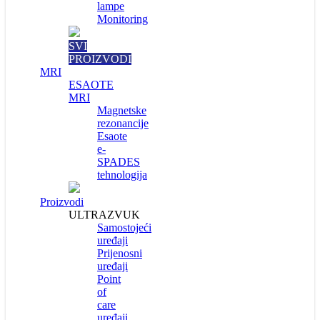
lampe
Monitoring
SVI
PROIZVODI
MRI
ESAOTE
MRI
Magnetske
rezonancije
Esaote
e-
SPADES
tehnologija
Proizvodi
ULTRAZVUK
Samostojeći
uređaji
Prijenosni
uređaji
Point
of
care
uređaji