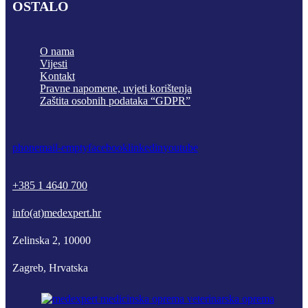
OSTALO
O nama
Vijesti
Kontakt
Pravne napomene, uvjeti korištenja
Zaštita osobnih podataka “GDPR”
phone
mail-empty
facebook
linkedin
youtube
+385 1 4640 700
info(at)medexpert.hr
Zelinska 2, 10000
Zagreb, Hrvatska