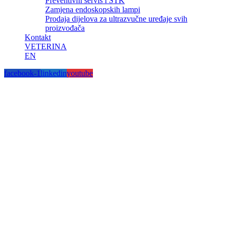
Preventivni servis i STK
Zamjena endoskopskih lampi
Prodaja dijelova za ultrazvučne uređaje svih
proizvođača
Kontakt
VETERINA
EN
facebook-1
linkedin
youtube
Što servisiramo
Popravak medicinskih uređa