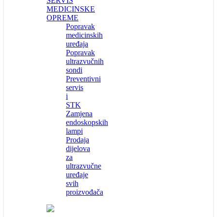
SERVIS
MEDICINSKE
OPREME
Popravak
medicinskih
uređaja
Popravak
ultrazvučnih
sondi
Preventivni
servis
i
STK
Zamjena
endoskopskih
lampi
Prodaja
dijelova
za
ultrazvučne
uređaje
svih
proizvođača