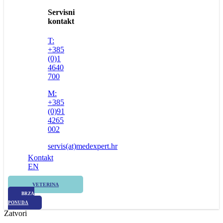
Servisni
kontakt
T:
+385
(0)1
4640
700
M:
+385
(0)91
4265
002
servis(at)medexpert.hr
Kontakt
EN
VETERINA
BRZA
PONUDA
Zatvori