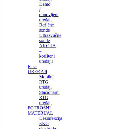
Demo
i
obnovljeni
uređaji
Bežične
sonde
Ultrazvučne
sonde
AKCIJA
–
korišteni
uređaji!
RTG
UREĐAJI
Mobilni
RTG
uređaji
Stacionarni
RTG
uređaji
POTROŠNI
MATERIJAL
Dezinfekcija
EKG
elektrode