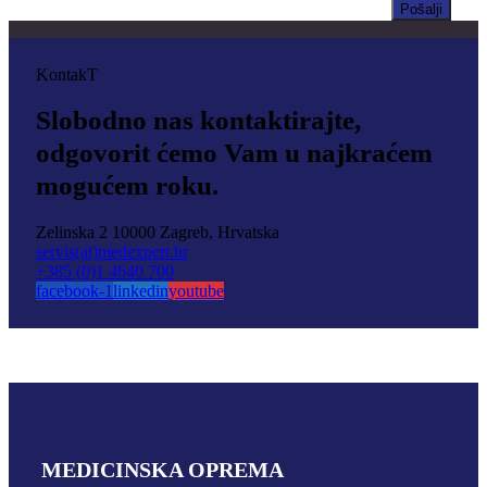
KontakT
Slobodno nas kontaktirajte,
odgovorit ćemo Vam u najkraćem
mogućem roku.
Zelinska 2
10000 Zagreb, Hrvatska
servis(at)medexpert.hr
+385 (0)1 4640 700
facebook-1
linkedin
youtube
MEDICINSKA OPREMA