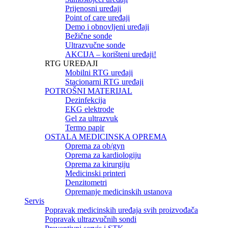
Prijenosni uređaji
Point of care uređaji
Demo i obnovljeni uređaji
Bežične sonde
Ultrazvučne sonde
AKCIJA – korišteni uređaji!
RTG UREĐAJI
Mobilni RTG uređaji
Stacionarni RTG uređaji
POTROŠNI MATERIJAL
Dezinfekcija
EKG elektrode
Gel za ultrazvuk
Termo papir
OSTALA MEDICINSKA OPREMA
Oprema za ob/gyn
Oprema za kardiologiju
Oprema za kirurgiju
Medicinski printeri
Denzitometri
Opremanje medicinskih ustanova
Servis
Popravak medicinskih uređaja svih proizvođača
Popravak ultrazvučnih sondi