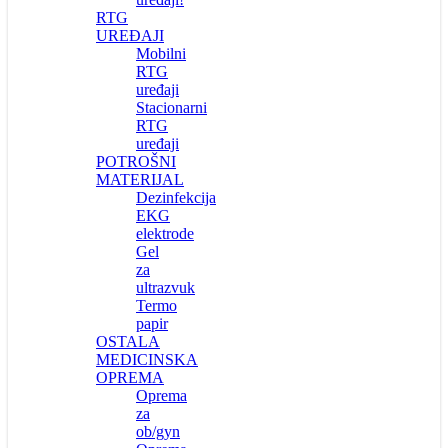
RTG
UREĐAJI
Mobilni
RTG
uređaji
Stacionarni
RTG
uređaji
POTROŠNI
MATERIJAL
Dezinfekcija
EKG
elektrode
Gel
za
ultrazvuk
Termo
papir
OSTALA
MEDICINSKA
OPREMA
Oprema
za
ob/gyn