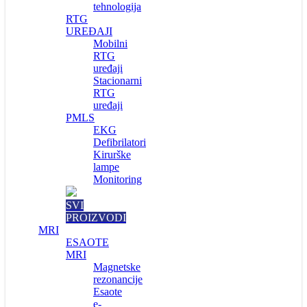
tehnologija
RTG
UREĐAJI
Mobilni
RTG
uređaji
Stacionarni
RTG
uređaji
PMLS
EKG
Defibrilatori
Kirurške
lampe
Monitoring
SVI
PROIZVODI
MRI
ESAOTE
MRI
Magnetske
rezonancije
Esaote
e-