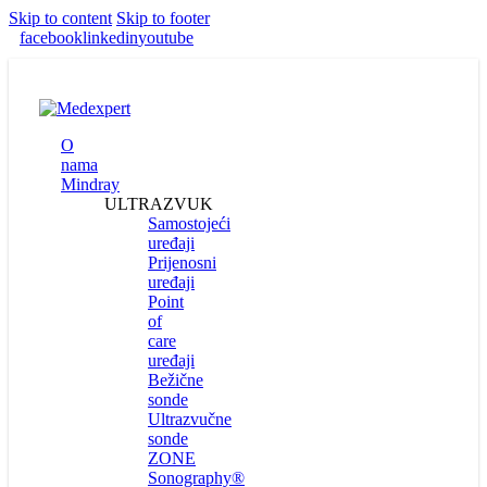
Skip to content
Skip to footer
facebook
linkedin
youtube
O
nama
Mindray
ULTRAZVUK
Samostojeći
uređaji
Prijenosni
uređaji
Point
of
care
uređaji
Bežične
sonde
Ultrazvučne
sonde
ZONE
Sonography®