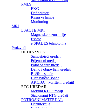
PMLS
EKG
Defibrilatori
Kirurške lampe
Monitoring
MRI
ESAOTE MRI
Magnetske rezonancije
Esaote
e-SPADES tehnologija
Proizvodi
ULTRAZVUK
Samostojeći uređaji
Prijenosni uređaji
Point of care uređaji
Demo i obnovljeni uređaji
Bežične sonde
Ultrazvučne sonde
AKCIJA – korišteni uređaji!
RTG UREĐAJI
Mobilni RTG uređaji
Stacionarni RTG uređaji
POTROŠNI MATERIJAL
Dezinfekcija