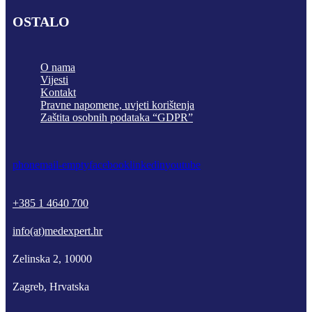
OSTALO
O nama
Vijesti
Kontakt
Pravne napomene, uvjeti korištenja
Zaštita osobnih podataka “GDPR”
phone
mail-empty
facebook
linkedin
youtube
+385 1 4640 700
info(at)medexpert.hr
Zelinska 2, 10000
Zagreb, Hrvatska