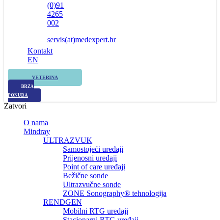
(0)91
4265
002
servis(at)medexpert.hr
Kontakt
EN
VETERINA
BRZA
PONUDA
Zatvori
O nama
Mindray
ULTRAZVUK
Samostojeći uređaji
Prijenosni uređaji
Point of care uređaji
Bežične sonde
Ultrazvučne sonde
ZONE Sonography® tehnologija
RENDGEN
Mobilni RTG uredaji
Stacionarni RTG uređaji