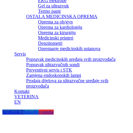
EKG elektrode
Gel za ultrazvuk
Termo papir
OSTALA MEDICINSKA OPREMA
Oprema za ob/gyn
Oprema za kardiologiju
Oprema za kirurgiju
Medicinski printeri
Denzitometri
Opremanje medicinskih ustanova
Servis
Popravak medicinskih uređaja svih proizvođača
Popravak ultrazvučnih sondi
Preventivni servis i STK
Zamjena endoskopskih lampi
Prodaja dijelova za ultrazvučne uređaje svih
proizvođača
Kontakt
VETERINA
EN
facebook-1
linkedin
youtube