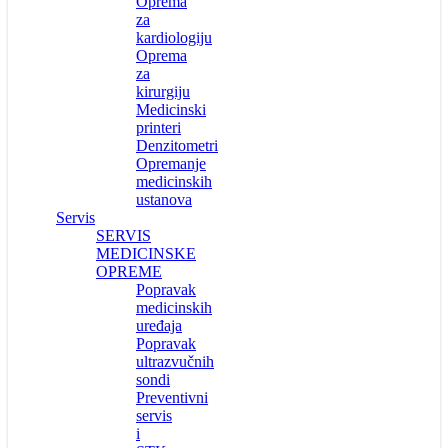
Oprema
za
kardiologiju
Oprema
za
kirurgiju
Medicinski
printeri
Denzitometri
Opremanje
medicinskih
ustanova
Servis
SERVIS
MEDICINSKE
OPREME
Popravak
medicinskih
uređaja
Popravak
ultrazvučnih
sondi
Preventivni
servis
i