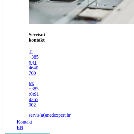
Servisni
kontakt
T:
+385
(0)1
4640
700
M:
+385
(0)91
4265
002
servis(at)medexpert.hr
Kontakt
EN