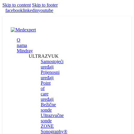
Skip to content
Skip to footer
facebook
linkedin
youtube
O
nama
Mindray
ULTRAZVUK
Samostojeći
uređaji
Prijenosni
uređaji
Point
of
care
uređaji
Bežične
sonde
Ultrazvučne
sonde
ZONE
Sonography®