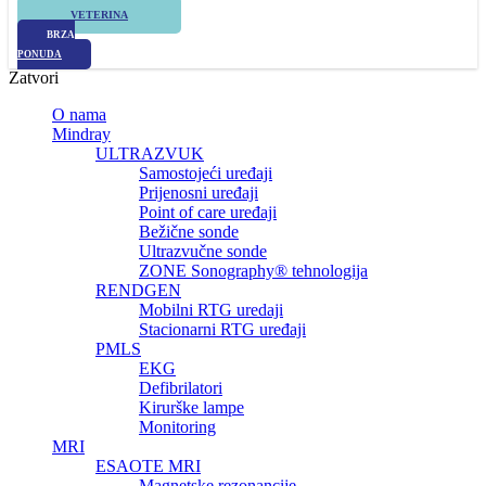
VETERINA
BRZA
PONUDA
Zatvori
O nama
Mindray
ULTRAZVUK
Samostojeći uređaji
Prijenosni uređaji
Point of care uređaji
Bežične sonde
Ultrazvučne sonde
ZONE Sonography® tehnologija
RENDGEN
Mobilni RTG uredaji
Stacionarni RTG uređaji
PMLS
EKG
Defibrilatori
Kirurške lampe
Monitoring
MRI
ESAOTE MRI
Magnetske rezonancije