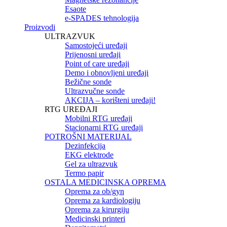
Esaote
e-SPADES tehnologija
Proizvodi
ULTRAZVUK
Samostojeći uređaji
Prijenosni uređaji
Point of care uređaji
Demo i obnovljeni uređaji
Bežične sonde
Ultrazvučne sonde
AKCIJA – korišteni uređaji!
RTG UREĐAJI
Mobilni RTG uređaji
Stacionarni RTG uređaji
POTROŠNI MATERIJAL
Dezinfekcija
EKG elektrode
Gel za ultrazvuk
Termo papir
OSTALA MEDICINSKA OPREMA
Oprema za ob/gyn
Oprema za kardiologiju
Oprema za kirurgiju
Medicinski printeri