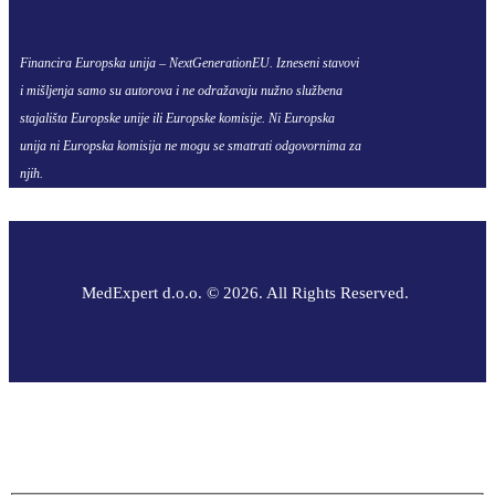
Financira Europska unija – NextGenerationEU. Izneseni stavovi
i mišljenja samo su autorova i ne odražavaju nužno službena
stajališta Europske unije ili Europske komisije. Ni Europska
unija ni Europska komisija ne mogu se smatrati odgovornima za
njih.
MedExpert d.o.o. © 2026. All Rights Reserved.