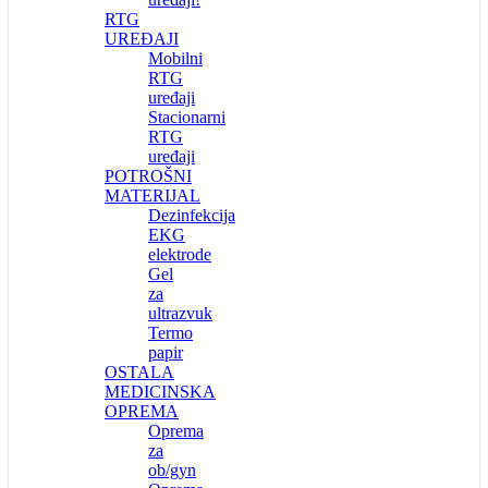
RTG
UREĐAJI
Mobilni
RTG
uređaji
Stacionarni
RTG
uređaji
POTROŠNI
MATERIJAL
Dezinfekcija
EKG
elektrode
Gel
za
ultrazvuk
Termo
papir
OSTALA
MEDICINSKA
OPREMA
Oprema
za
ob/gyn