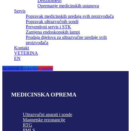
Denzitometri
Opremanje medicinskih ustanova
Servis
Popravak medicinskih uređaja svih proizvođača
Popravak ultrazvučnih sondi
Preventivni servis i STK
Zamjena endoskopskih lampi
Prodaja dijelova za ultrazvučne uređaje svih
proizvođača
Kontakt
VETERINA
EN
facebook-1
linkedin
youtube
MEDICINSKA OPREMA
Ultrazvučni aparati i sonde
Magnetske rezonancije
RTG
PMLS