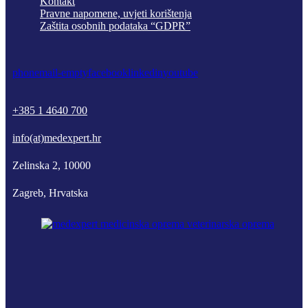
Kontakt
Pravne napomene, uvjeti korištenja
Zaštita osobnih podataka “GDPR”
phone
mail-empty
facebook
linkedin
youtube
+385 1 4640 700
info(at)medexpert.hr
Zelinska 2, 10000
Zagreb, Hrvatska