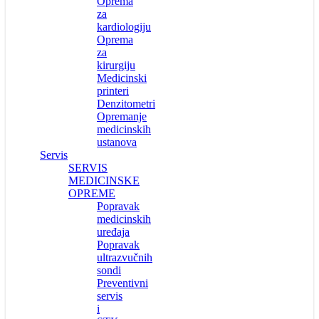
Oprema
za
kardiologiju
Oprema
za
kirurgiju
Medicinski
printeri
Denzitometri
Opremanje
medicinskih
ustanova
Servis
SERVIS
MEDICINSKE
OPREME
Popravak
medicinskih
uređaja
Popravak
ultrazvučnih
sondi
Preventivni
servis
i