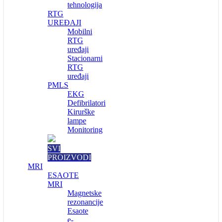
tehnologija
RTG
UREĐAJI
Mobilni
RTG
uređaji
Stacionarni
RTG
uređaji
PMLS
EKG
Defibrilatori
Kirurške
lampe
Monitoring
SVI
PROIZVODI
MRI
ESAOTE
MRI
Magnetske
rezonancije
Esaote
e-