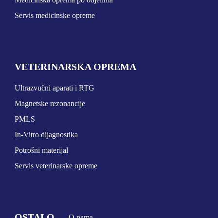
OSTALI UREĐAJI I OPREMA
Servis medicinske opreme
POTROŠNI MATERIJAL
VETERINARSKA OPREMA
Dalje
Ultrazvučni aparati i RTG
Magnetske rezonancije
PMLS
In-Vitro dijagnostika
Potrošni materijal
Servis veterinarske opreme
OSTALO
O nama