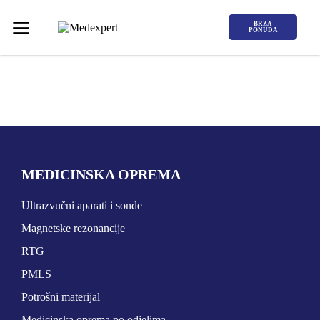
BRZA
PONUDA
Koje područje opreme Vas zanima?
MEDICINSKA OPREMA
ULTRAZVUK
Ultrazvučni aparati i sonde
Magnetske rezonancije
RTG, DENZITOMETAR, MAMOGRAF, I
RTG
DR.
PMLS
SERVIS
Potrošni materijal
Medicinska oprema po odjelima