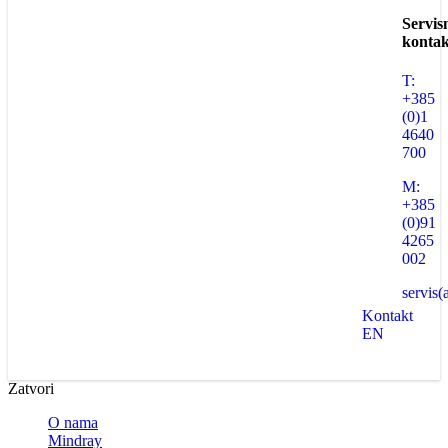
Servis
kontak
T:
+385
(0)1
4640
700
M:
+385
(0)91
4265
002
servis(
Kontakt
EN
Zatvori
O nama
Mindray