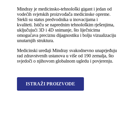
Mindray je medicinsko-tehnološki gigant i jedan od
vodećih svjetskih proizvođača medicinske opreme.
Stekli su status predvodnika u inovacijama i
kvaliteti.
Ističu se naprednim tehnološkim rješenjima,
uključujući 3D i 4D snimanje, što liječnicima
omogućava preciznu dijagnostiku i bolju vizualizaciju
unutarnjih struktura.
Medicinski uređaji Mindray svakodnevno unaprjeđuju
rad zdravstvenih ustanova u više od 190 zemalja, što
svjedoči o njihovom globalnom ugledu i povjerenju.
ISTRAŽI PROIZVODE