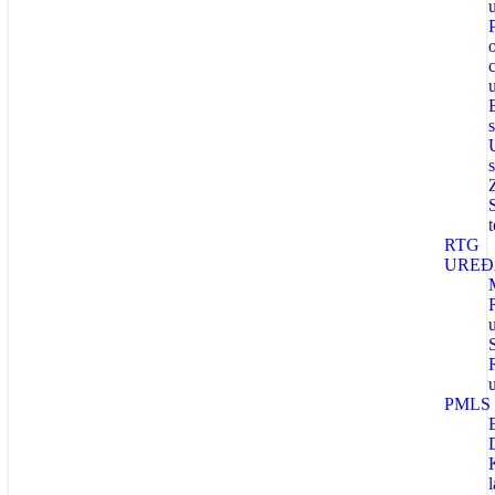
RTG
UREĐ
PMLS