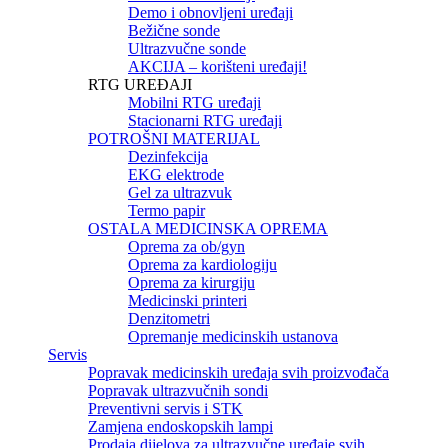
Demo i obnovljeni uređaji
Bežične sonde
Ultrazvučne sonde
AKCIJA – korišteni uređaji!
RTG UREĐAJI
Mobilni RTG uređaji
Stacionarni RTG uređaji
POTROŠNI MATERIJAL
Dezinfekcija
EKG elektrode
Gel za ultrazvuk
Termo papir
OSTALA MEDICINSKA OPREMA
Oprema za ob/gyn
Oprema za kardiologiju
Oprema za kirurgiju
Medicinski printeri
Denzitometri
Opremanje medicinskih ustanova
Servis
Popravak medicinskih uređaja svih proizvođača
Popravak ultrazvučnih sondi
Preventivni servis i STK
Zamjena endoskopskih lampi
Prodaja dijelova za ultrazvučne uređaje svih