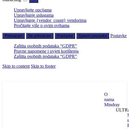
Upravljajte opcijama
Upravljanje uslugama
Upravljanje {vendor_count} vendorima
Pročitajte više o ovim svrhama
Postavke
Prihvaćam
Ne prihvaćam
Postavke
Spremi postavke
Zaštita osobnih podataka “GDPR”
Pravne napomene i uvjeti korištenja
Zaštita osobnih podataka “GDPR”
Skip to content
Skip to footer
O
nama
Mindray
ULTR