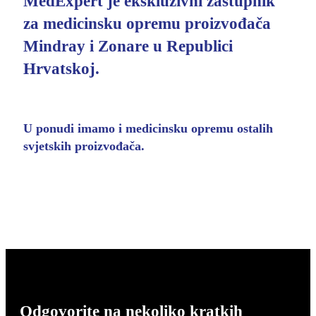
MedExpert je ekskluzivni zastupnik
Imamo vrhunsku ponudu
magnetskih rezonanci po
za medicinsku opremu proizvođača
pristupačnim cijenama
Mindray i Zonare u Republici
Hrvatskoj.
POGLEDAJ PONUDU
U ponudi imamo i medicinsku opremu ostalih
svjetskih proizvođača.
Odgovorite na nekoliko kratkih