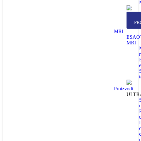
PR
MRI
ESAO
MRI
Proizvodi
ULTR