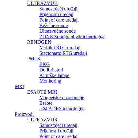
ULTRAZVUK
Samostojeći uređaji
Prijenosni uređaji
Point of care uređaji
Bežične sonde
Ultrazvučne sonde
ZONE Sonography® tehnologija
RENDGEN
Mobilni RTG uredaji
Stacionarni RTG uređaji
PMLS
EKG
Defibrilatori
Kirurške lampe
Monitoring
MRI
ESAOTE MRI
Magnetske rezonancije
Esaote
e-SPADES tehnologija
Proizvodi
ULTRAZVUK
Samostojeći uređaji
Prijenosni uređaji
Point of care uređaji