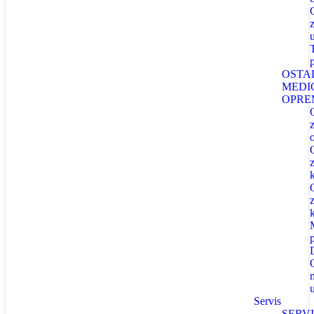
OSTA
MEDI
OPRE
p
Servis
SERV