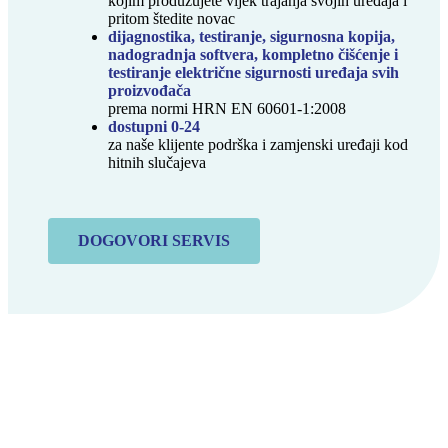
kojim produžujete vijek trajanja svojih uređaja i
pritom štedite novac
dijagnostika, testiranje, sigurnosna kopija,
nadogradnja softvera, kompletno čišćenje i
testiranje električne sigurnosti uređaja svih
proizvođača
prema normi HRN EN 60601-1:2008
dostupni 0-24
za naše klijente podrška i zamjenski uređaji kod
hitnih slučajeva
DOGOVORI SERVIS