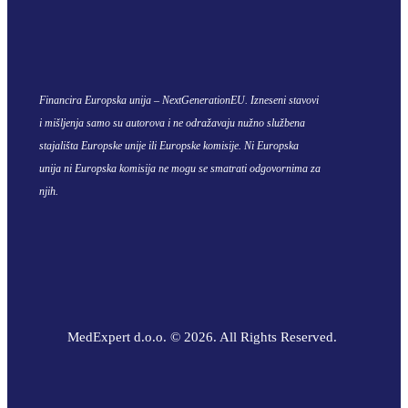
Financira Europska unija – NextGenerationEU. Izneseni stavovi
i mišljenja samo su autorova i ne odražavaju nužno službena
stajališta Europske unije ili Europske komisije. Ni Europska
unija ni Europska komisija ne mogu se smatrati odgovornima za
njih.
MedExpert d.o.o. © 2026. All Rights Reserved.