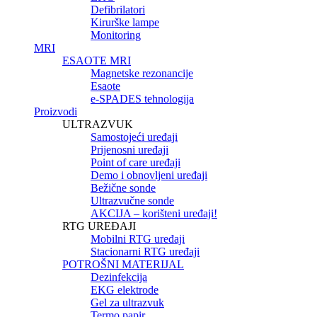
Defibrilatori
Kirurške lampe
Monitoring
MRI
ESAOTE MRI
Magnetske rezonancije
Esaote
e-SPADES tehnologija
Proizvodi
ULTRAZVUK
Samostojeći uređaji
Prijenosni uređaji
Point of care uređaji
Demo i obnovljeni uređaji
Bežične sonde
Ultrazvučne sonde
AKCIJA – korišteni uređaji!
RTG UREĐAJI
Mobilni RTG uređaji
Stacionarni RTG uređaji
POTROŠNI MATERIJAL
Dezinfekcija
EKG elektrode
Gel za ultrazvuk
Termo papir