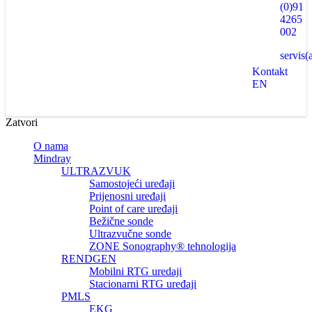
(0)91
4265
002
servis(
Kontakt
EN
Zatvori
O nama
Mindray
ULTRAZVUK
Samostojeći uređaji
Prijenosni uređaji
Point of care uređaji
Bežične sonde
Ultrazvučne sonde
ZONE Sonography® tehnologija
RENDGEN
Mobilni RTG uredaji
Stacionarni RTG uređaji
PMLS
EKG