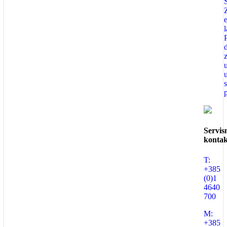
Servis
kontak
T:
+385
(0)1
4640
700
M:
+385