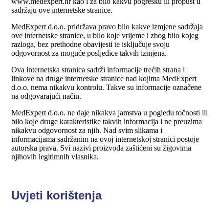
www.medexpert.hr kao i za bilo kakvu pogrešku ili propust u
sadržaju ove internetske stranice.
MedExpert d.o.o. pridržava pravo bilo kakve izmjene sadržaja
ove internetske stranice, u bilo koje vrijeme i zbog bilo kojeg
razloga, bez prethodne obavijesti te isključuje svoju
odgovornost za moguće posljedice takvih izmjena.
Ova internetska stranica sadrži informacije trećih strana i
linkove na druge internetske stranice nad kojima MedExpert
d.o.o. nema nikakvu kontrolu. Takve su informacije označene
na odgovarajući način.
MedExpert d.o.o. ne daje nikakva jamstva u pogledu točnosti ili
bilo koje druge karakteristike takvih informacija i ne preuzima
nikakvu odgovornost za njih. Nad svim slikama i
informacijama sadržanim na ovoj internetskoj stranici postoje
autorska prava. Svi nazivi proizvoda zaštićeni su žigovima
njihovih legitimnih vlasnika.
Uvjeti
korištenja