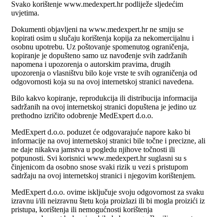
Svako korištenje www.medexpert.hr podliježe sljedećim
uvjetima.
Dokumenti objavljeni na www.medexpert.hr ne smiju se
kopirati osim u slučaju korištenja kopija za nekomercijalnu i
osobnu upotrebu. Uz poštovanje spomenutog ograničenja,
kopiranje je dopušteno samo uz navođenje svih zadržanih
napomena i upozorenja o autorskim pravima, drugih
upozorenja o vlasništvu bilo koje vrste te svih ograničenja od
odgovornosti koja su na ovoj internetskoj stranici navedena.
Bilo kakvo kopiranje, reprodukcija ili distribucija informacija
sadržanih na ovoj internetskoj stranici dopuštena je jedino uz
prethodno izričito odobrenje MedExpert d.o.o.
MedExpert d.o.o. poduzet će odgovarajuće napore kako bi
informacije na ovoj internetskoj stranici bile točne i precizne, ali
ne daje nikakva jamstva u pogledu njihove točnosti ili
potpunosti. Svi korisnici www.medexpert.hr suglasni su s
činjenicom da osobno snose svaki rizik u vezi s pristupom
sadržaju na ovoj internetskoj stranici i njegovim korištenjem.
MedExpert d.o.o. ovime isključuje svoju odgovornost za svaku
izravnu i/ili neizravnu štetu koja proizlazi ili bi mogla proizići iz
pristupa, korištenja ili nemogućnosti korištenja