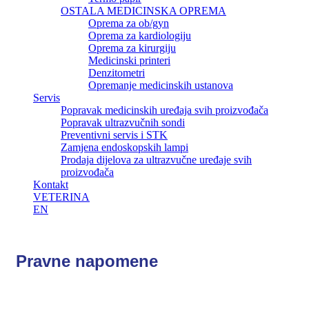
OSTALA MEDICINSKA OPREMA
Oprema za ob/gyn
Oprema za kardiologiju
Oprema za kirurgiju
Medicinski printeri
Denzitometri
Opremanje medicinskih ustanova
Servis
Popravak medicinskih uređaja svih proizvođača
Popravak ultrazvučnih sondi
Preventivni servis i STK
Zamjena endoskopskih lampi
Prodaja dijelova za ultrazvučne uređaje svih
proizvođača
Kontakt
VETERINA
EN
Pravne
napomene