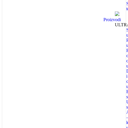
Proizvodi
ULTR
i