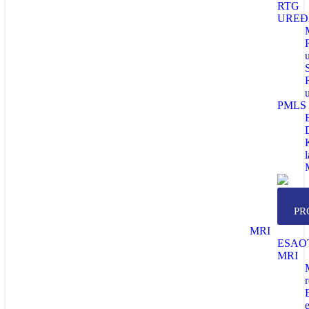
RTG
UREĐ
PMLS
PR
MRI
ESAO
MRI