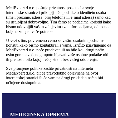
MedExpert d.o.o. poštuje privatnost posjetitelja svoje
internetske stranice i prikupljat će podatke o identitetu osoba
(ime i prezime, adresa, broj telefona ili e-mail adresa) samo kad
su ustupljeni dobrovoljno. Tim ćemo se podacima koristiti kako
bismo udovoljili vašim zahtjevima za informacijama, odnosno
bolje razumjeli vaše potrebe.
U vezi s tim, povremeno ćemo se vašim osobnim podacima
koristiti kako bismo kontaktirali s vama. Izričito izjavljujemo da
MedExpert d.o.o. neće prodavati ili na bilo koji drugi način,
osim gore navedenog, upotrebljavati vaše osobne podatke niti
ih prenositi bilo kojoj trećoj strani bez vašeg odobrenja.
Sve promjene politike zaštite privatnosti na Internetu
MedExpert d.o.o. bit će pravodobno objavljene na ovoj
internetskoj stranici ili će vam na drugi prikladan način biti
učinjene dostupnima.
MEDICINSKA OPREMA