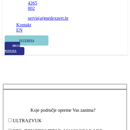
4265
002
servis(at)medexpert.hr
Kontakt
EN
VETERINA
BRZA
PONUDA
Koje područje opreme Vas zanima?
ULTRAZVUK