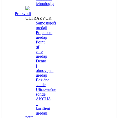
tehnologija
Proizvodi
ULTRAZVUK
Samostojeći
uređaji
Prijenosni
uređaji
Point
of
care
uređaji
Demo
i
obnovljeni
uređaji
Bežične
sonde
Ultrazvučne
sonde
AKCIJA
–
korišteni
uređaji!
RTG