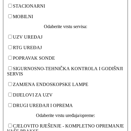
STACIONARNI
MOBILNI
Odaberite vrstu servisa:
UZV UREĐAJ
RTG UREĐAJ
POPRAVAK SONDE
SIGURNOSNO-TEHNIČKA KONTROLA I GODIŠNJI
SERVIS
ZAMJENA ENDOSKOPSKE LAMPE
DIJELOVI ZA UZV
DRUGI UREĐAJI I OPREMA
Odaberite vrstu uređaja/opreme:
CJELOVITO RJEŠENJE - KOMPLETNO OPREMANJE