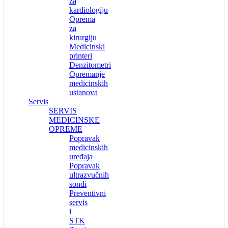
za
kardiologiju
Oprema
za
kirurgiju
Medicinski
printeri
Denzitometri
Opremanje
medicinskih
ustanova
Servis
SERVIS
MEDICINSKE
OPREME
Popravak
medicinskih
uređaja
Popravak
ultrazvučnih
sondi
Preventivni
servis
i
STK