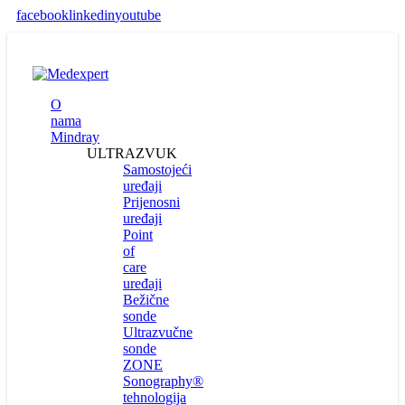
facebook
linkedin
youtube
O
nama
Mindray
ULTRAZVUK
Samostojeći
uređaji
Prijenosni
uređaji
Point
of
care
uređaji
Bežične
sonde
Ultrazvučne
sonde
ZONE
Sonography®
tehnologija