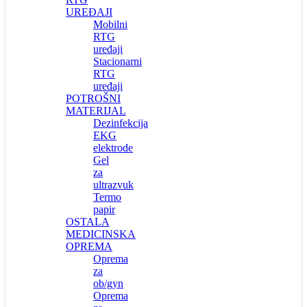
UREĐAJI
Mobilni
RTG
uređaji
Stacionarni
RTG
uređaji
POTROŠNI
MATERIJAL
Dezinfekcija
EKG
elektrode
Gel
za
ultrazvuk
Termo
papir
OSTALA
MEDICINSKA
OPREMA
Oprema
za
ob/gyn
Oprema