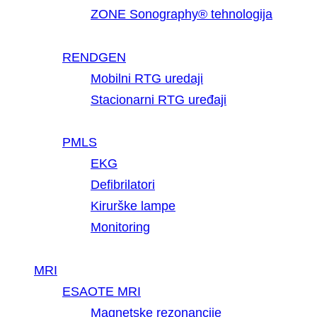
ZONE Sonography® tehnologija
RENDGEN
Mobilni RTG uredaji
Stacionarni RTG uređaji
PMLS
EKG
Defibrilatori
Kirurške lampe
Monitoring
MRI
ESAOTE MRI
Magnetske rezonancije