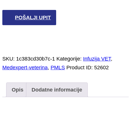
POŠALJI UPIT
SKU:
1c383cd30b7c-1
Kategorije:
Infuzija VET
,
Medexpert-veterina
,
PMLS
Product ID:
52602
Opis
Dodatne informacije
Opis