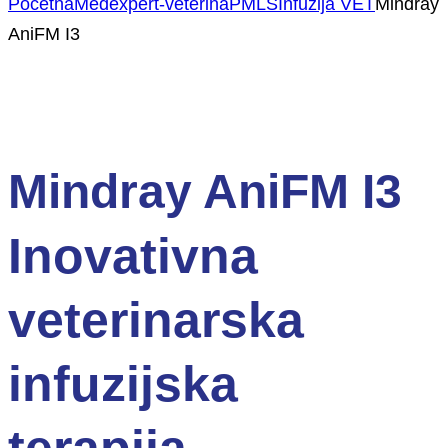
Početna
Medexpert-veterina
PMLS
Infuzija VET
Mindray
AniFM I3
Mindray AniFM I3
Inovativna
veterinarska
infuzijska