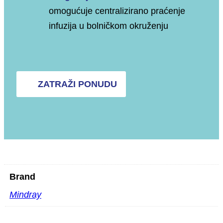
omogućuje centralizirano praćenje
infuzija u bolničkom okruženju
ZATRAŽI PONUDU
Brand
Mindray