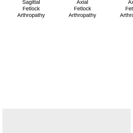
Sagittal
Axial
Ax
Fetlock
Fetlock
Fet
Arthropathy
Arthropathy
Arthr