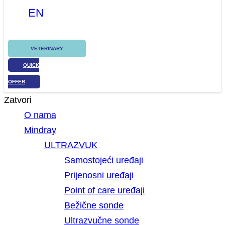
EN
VETERINARY
QUICK
OFFER
Zatvori
O nama
Mindray
ULTRAZVUK
Samostojeći uređaji
Prijenosni uređaji
Point of care uređaji
Bežične sonde
Ultrazvučne sonde