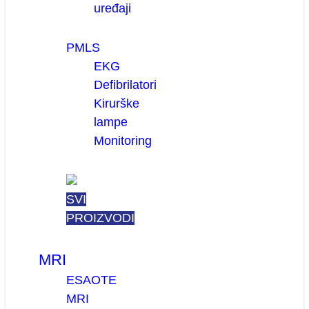
uređaji
PMLS
EKG
Defibrilatori
Kirurške
lampe
Monitoring
SVI
PROIZVODI
MRI
ESAOTE
MRI