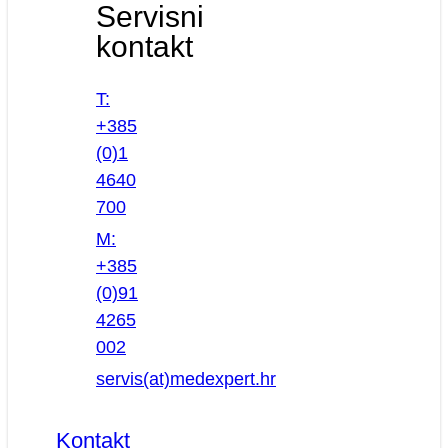
Servisni
kontakt
T:
+385
(0)1
4640
700
M:
+385
(0)91
4265
002
servis(at)medexpert.hr
Kontakt