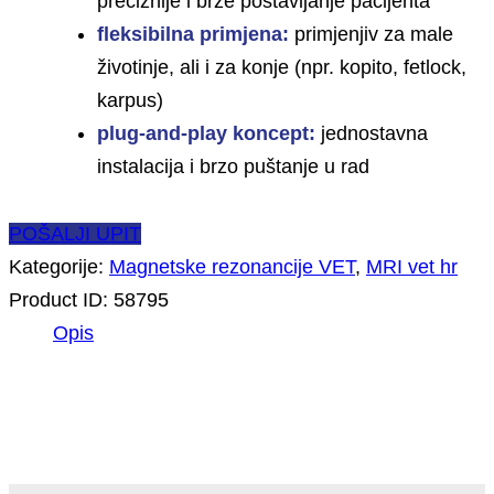
preciznije i brže postavljanje pacijenta
fleksibilna primjena:
primjenjiv za male
životinje, ali i za konje (npr. kopito, fetlock,
karpus)
plug-and-play koncept:
jednostavna
instalacija i brzo puštanje u rad
POŠALJI UPIT
Kategorije:
Magnetske rezonancije VET
,
MRI vet hr
Product ID:
58795
Opis
Opis