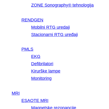
ZONE Sonography® tehnologija
RENDGEN
Mobilni RTG uredaji
Stacionarni RTG uređaji
PMLS
EKG
Defibrilatori
Kirurške lampe
Monitoring
MRI
ESAOTE MRI
Magnetske rezonancije