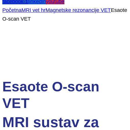
facebook-1
linkedin
youtube
Početna
MRI vet hr
Magnetske rezonancije VET
Esaote
O-scan VET
NOVO!
Esaote O-scan
VET
MRI sustav za