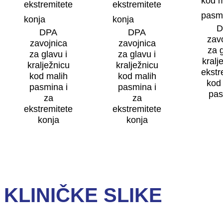
D
DPA
DPA
zav
zavojnica
zavojnica
za 
za glavu i
za glavu i
kralj
kralježnicu
kralježnicu
ekstr
kod malih
kod malih
kod
pasmina i
pasmina i
pa
za
za
ekstremitete
ekstremitete
konja
konja
KLINIČKE SLIKE