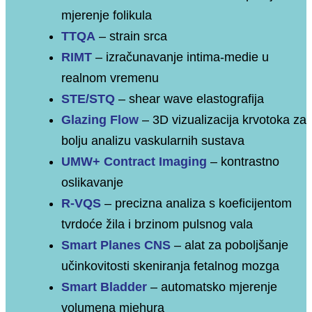
mjerenje folikula
TTQA
–
strain srca
RIMT
–
izračunavanje intima-medie u
realnom vremenu
STE/STQ
–
shear wave elastografija
Glazing Flow
–
3D vizualizacija krvotoka za
bolju analizu vaskularnih sustava
UMW+ Contract Imaging
–
kontrastno
oslikavanje
R-VQS
–
precizna analiza s koeficijentom
tvrdoće žila i brzinom pulsnog vala
Smart Planes CNS
–
alat za poboljšanje
učinkovitosti skeniranja fetalnog mozga
Smart Bladder
–
automatsko mjerenje
volumena mjehura