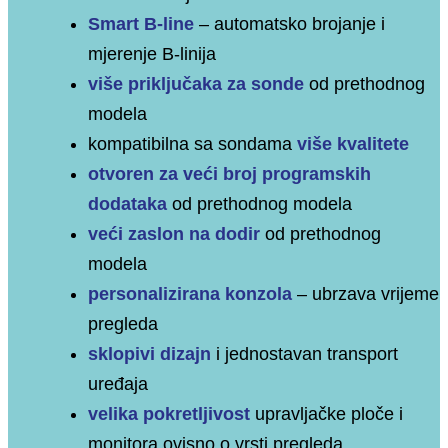
Smart B-line
–
automatsko brojanje i
mjerenje B-linija
više priključaka za sonde
od prethodnog
modela
kompatibilna sa sondama
više kvalitete
otvoren za veći broj programskih
dodataka
od prethodnog modela
veći zaslon na dodir
od prethodnog
modela
personalizirana konzola
–
ubrzava vrijeme
pregleda
sklopivi dizajn
i jednostavan transport
uređaja
velika pokretljivost
upravljačke ploče i
monitora ovisno o vrsti pregleda