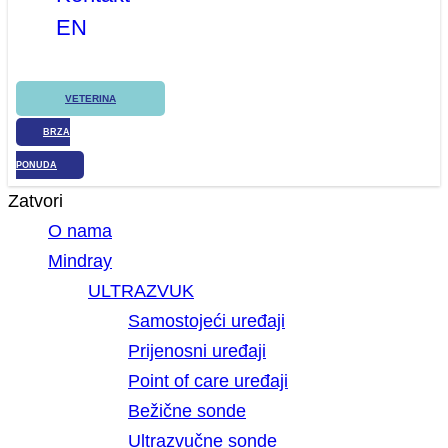
EN
VETERINA
BRZA
PONUDA
Zatvori
O nama
Mindray
ULTRAZVUK
Samostojeći uređaji
Prijenosni uređaji
Point of care uređaji
Bežične sonde
Ultrazvučne sonde