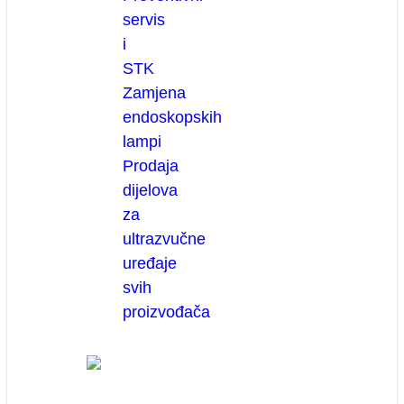
servis
i
STK
Zamjena
endoskopskih
lampi
Prodaja
dijelova
za
ultrazvučne
uređaje
svih
proizvođača