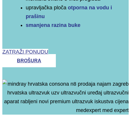
upravljačka ploča
otporna na vodu i
prašinu
smanjena razina buke
ZATRAŽI PONUDU
BROŠURA