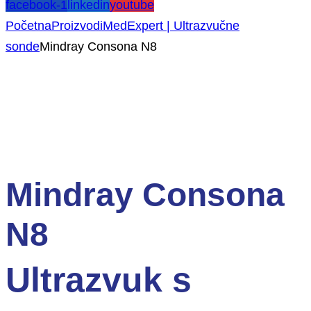
facebook-1
linkedin
youtube
Početna
Proizvodi
MedExpert | Ultrazvučne
sonde
Mindray Consona N8
Mindray Consona
N8
Ultrazvuk s