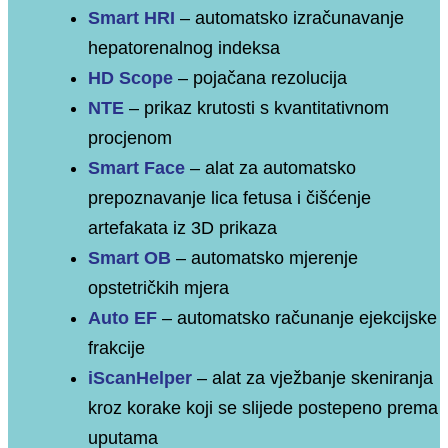
Smart HRI
–
automatsko izračunavanje
hepatorenalnog indeksa
HD Scope
–
pojačana rezolucija
NTE
–
prikaz krutosti s kvantitativnom
procjenom
Smart Face
–
alat za automatsko
prepoznavanje lica fetusa i čišćenje
artefakata iz 3D prikaza
Smart OB
–
automatsko mjerenje
opstetričkih mjera
Auto EF
–
automatsko računanje ejekcĳske
frakcĳe
iScanHelper
–
alat za vježbanje skeniranja
kroz korake koji se slijede postepeno prema
uputama