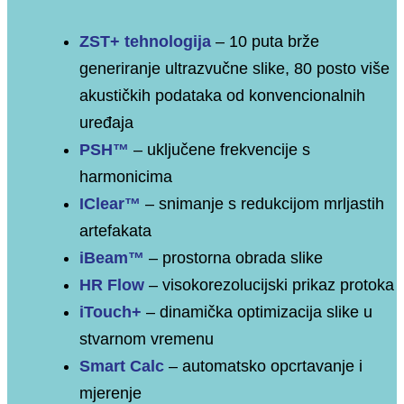
ZST+ tehnologija
– 10 puta brže
generiranje ultrazvučne slike, 80 posto više
akustičkih podataka od konvencionalnih
uređaja
PSH
™
–
uključene frekvencije s
harmonicima
IClear
™
–
snimanje s redukcijom mrljastih
artefakata
iBeam
™
–
prostorna obrada slike
HR Flow
–
visokorezolucijski prikaz protoka
iTouch+
–
dinamička optimizacija slike u
stvarnom vremenu
Smart Calc
–
automatsko opcrtavanje i
mjerenje