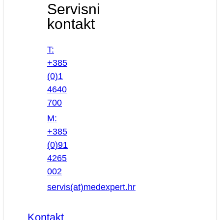
Servisni
kontakt
T:
+385
(0)1
4640
700
M:
+385
(0)91
4265
002
servis(at)medexpert.hr
Kontakt