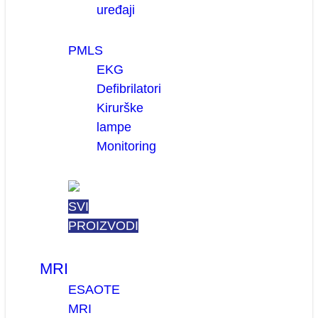
uređaji
PMLS
EKG
Defibrilatori
Kirurške
lampe
Monitoring
SVI
PROIZVODI
MRI
ESAOTE
MRI