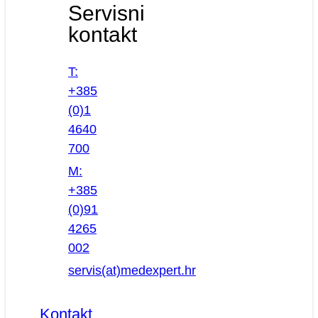
Servisni
kontakt
T:
+385
(0)1
4640
700
M:
+385
(0)91
4265
002
servis(at)medexpert.hr
Kontakt