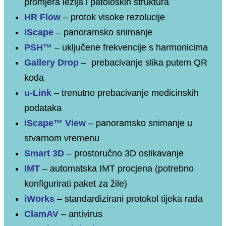
promjera lezija i patoloških struktura
HR Flow
– protok visoke rezolucije
iScape
– panoramsko snimanje
PSH™
– uključene frekvencije s harmonicima
Gallery Drop
– prebacivanje slika putem QR
koda
u-Link
– trenutno prebacivanje medicinskih
podataka
iScape™ View
– panoramsko snimanje u
stvarnom vremenu
Smart 3D
– prostoručno 3D oslikavanje
IMT
– automatska IMT procjena (potrebno
konfigurirati paket za žile)
iWorks
– standardizirani protokol tijeka rada
ClamAV
– antivirus