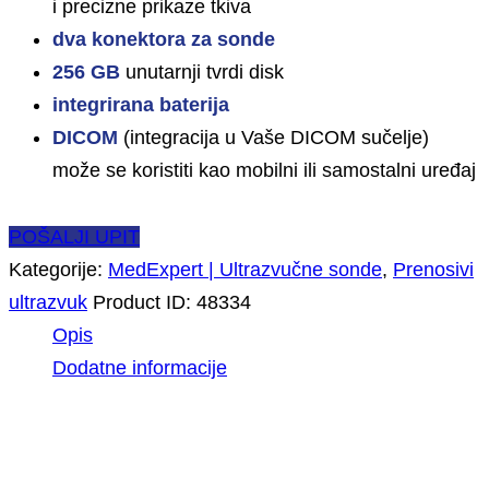
i precizne prikaze tkiva
dva konektora za sonde
256 GB
unutarnji tvrdi disk
integrirana baterija
DICOM
(integracija u Vaše DICOM sučelje)
može se koristiti kao mobilni ili samostalni uređaj
POŠALJI UPIT
Kategorije:
MedExpert | Ultrazvučne sonde
,
Prenosivi
ultrazvuk
Product ID:
48334
Opis
Dodatne informacije
Opis