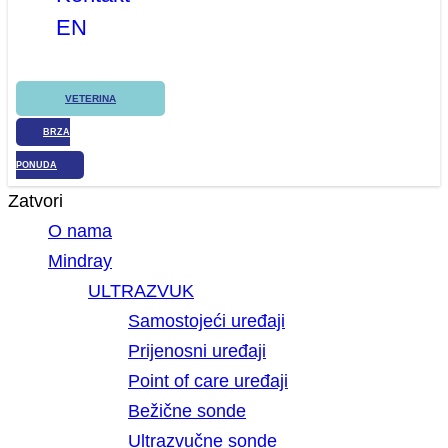
EN
VETERINA
BRZA
PONUDA
Zatvori
O nama
Mindray
ULTRAZVUK
Samostojeći uređaji
Prijenosni uređaji
Point of care uređaji
Bežične sonde
Ultrazvučne sonde