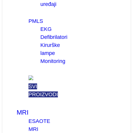
uređaji
PMLS
EKG
Defibrilatori
Kirurške
lampe
Monitoring
SVI
PROIZVODI
MRI
ESAOTE
MRI