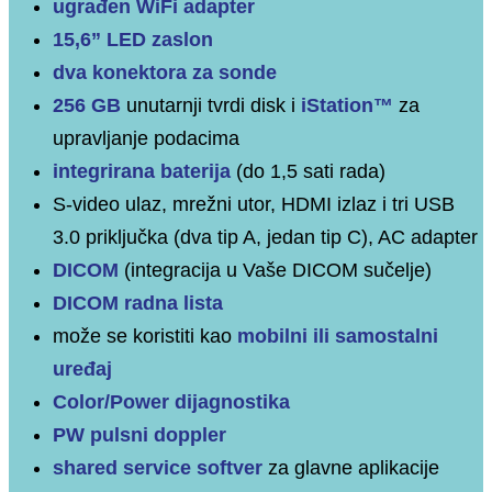
ugrađen WiFi adapter
15,6” LED zaslon
dva konektora za sonde
256 GB
unutarnji tvrdi disk i
iStation™
za
upravljanje podacima
integrirana baterija
(do 1,5 sati rada)
S-video ulaz, mrežni utor, HDMI izlaz i tri USB
3.0 priključka (dva tip A, jedan tip C), AC adapter
DICOM
(integracija u Vaše DICOM sučelje)
DICOM radna lista
može se koristiti kao
mobilni ili samostalni
uređaj
Color/Power dijagnostika
PW pulsni doppler
shared service softver
za glavne aplikacije