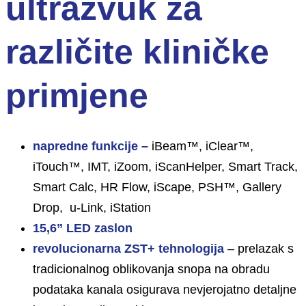
ultrazvuk za
različite kliničke
primjene
napredne funkcije –
iBeam™, iClear™,
iTouch™, IMT, iZoom, iScanHelper, Smart Track,
Smart Calc, HR Flow, iScape, PSH™, Gallery
Drop, u-Link, iStation
15,6” LED zaslon
revolucionarna ZST+ tehnologija
– prelazak s
tradicionalnog oblikovanja snopa na obradu
podataka kanala osigurava nevjerojatno detaljne