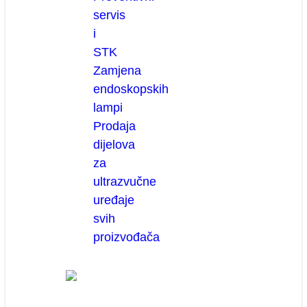
servis
i
STK
Zamjena
endoskopskih
lampi
Prodaja
dijelova
za
ultrazvučne
uređaje
svih
proizvođača