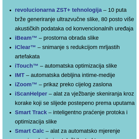
revolucionarna ZST+ tehnologija
– 10 puta
brže generiranje ultrazvučne slike, 80 posto više
akustičkih podataka od konvencionalnih uređaja
iBeam™
– prostorna obrada slike
iClear™
– snimanje s redukcijom mrljastih
artefakata
iTouch™
– automatska optimizacija slike
IMT
– automatska debljina intime-medije
iZoom™
– prikaz preko cijelog zaslona
iScanHelper
– alat za vježbanje skeniranja kroz
korake koji se slijede postepeno prema uputama
Smart Track
– inteligentno praćenje protoka i
optimizacija slike
Smart Calc
– alat za automatsko mjerenje