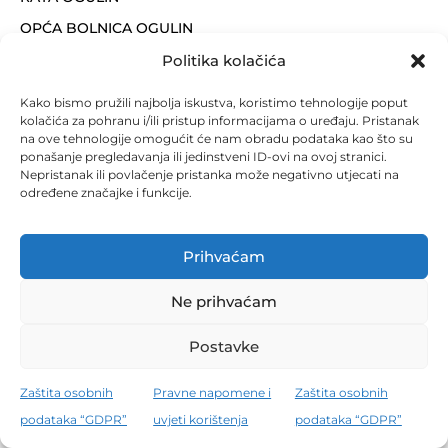
OPĆA BOLNICA OGULIN
ORDINACIJA OPĆE MEDICINE DR. ŽELJKO MARŠIĆ
Politika kolačića
POLIKLINIKA DR. DOŠEN
Kako bismo pružili najbolja iskustva, koristimo tehnologije poput
POLIKLINIKA ULTRAZVUK
kolačića za pohranu i/ili pristup informacijama o uređaju. Pristanak
na ove tehnologije omogućit će nam obradu podataka kao što su
ponašanje pregledavanja ili jedinstveni ID-ovi na ovoj stranici.
Nepristanak ili povlačenje pristanka može negativno utjecati na
određene značajke i funkcije.
Prihvaćam
Ne prihvaćam
Postavke
Zaštita osobnih
Pravne napomene i
Zaštita osobnih
podataka “GDPR”
uvjeti korištenja
podataka “GDPR”