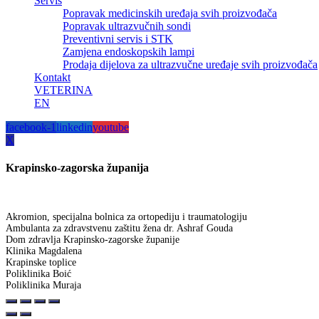
Servis
Popravak medicinskih uređaja svih proizvođača
Popravak ultrazvučnih sondi
Preventivni servis i STK
Zamjena endoskopskih lampi
Prodaja dijelova za ultrazvučne uređaje svih proizvođača
Kontakt
VETERINA
EN
facebook-1
linkedin
youtube
X
Krapinsko-zagorska županija
Akromion, specijalna bolnica za ortopediju i traumatologiju
Ambulanta za zdravstvenu zaštitu žena dr. Ashraf Gouda
Dom zdravlja Krapinsko-zagorske županije
Klinika Magdalena
Krapinske toplice
Poliklinika Boić
Poliklinika Muraja