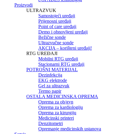
Proizvodi
ULTRAZVUK
Samostojeći uređaji
Prijenosni uređaji
Point of care uređaji
Demo i obnovljeni uređaji
Bežične sonde
Ultrazvučne sonde
AKCIJA – korišteni uređaji!
RTG UREĐAJI
Mobilni RTG uređaji
Stacionarni RTG uređaji
POTROŠNI MATERIJAL
Dezinfekcija
EKG elektrode
Gel za ultrazvuk
Termo papir
OSTALA MEDICINSKA OPREMA
Oprema za ob/gyn
Oprema za kardiologiju
Oprema za kirurgiju
Medicinski printeri
Denzitometri
Opremanje medicinskih ustanova