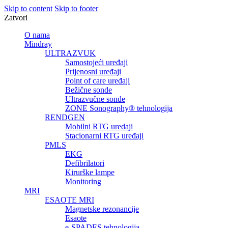
Skip to content
Skip to footer
Zatvori
O nama
Mindray
ULTRAZVUK
Samostojeći uređaji
Prijenosni uređaji
Point of care uređaji
Bežične sonde
Ultrazvučne sonde
ZONE Sonography® tehnologija
RENDGEN
Mobilni RTG uredaji
Stacionarni RTG uređaji
PMLS
EKG
Defibrilatori
Kirurške lampe
Monitoring
MRI
ESAOTE MRI
Magnetske rezonancije
Esaote
e-SPADES tehnologija