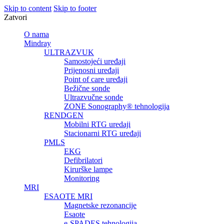
Skip to content
Skip to footer
Zatvori
O nama
Mindray
ULTRAZVUK
Samostojeći uređaji
Prijenosni uređaji
Point of care uređaji
Bežične sonde
Ultrazvučne sonde
ZONE Sonography® tehnologija
RENDGEN
Mobilni RTG uredaji
Stacionarni RTG uređaji
PMLS
EKG
Defibrilatori
Kirurške lampe
Monitoring
MRI
ESAOTE MRI
Magnetske rezonancije
Esaote
e-SPADES tehnologija