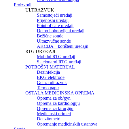
Proizvodi
ULTRAZVUK
Samostojeći uređaji
Prijenosni uređaji
Point of care uređaji
Demo i obnovljeni uređaji
Bežične sonde
Ultrazvučne sonde
AKCIJA – korišteni uređaji!
RTG UREĐAJI
Mobilni RTG uređaji
Stacionarni RTG uređaji
POTROŠNI MATERIJAL
Dezinfekcija
EKG elektrode
Gel za ultrazvuk
Termo papir
OSTALA MEDICINSKA OPREMA
Oprema za ob/gyn
Oprema za kardiologiju
Oprema za kirurgiju
Medicinski printeri
Denzitometri
Opremanje medicinskih ustanova