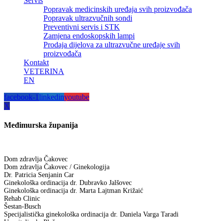
Servis
Popravak medicinskih uređaja svih proizvođača
Popravak ultrazvučnih sondi
Preventivni servis i STK
Zamjena endoskopskih lampi
Prodaja dijelova za ultrazvučne uređaje svih
proizvođača
Kontakt
VETERINA
EN
facebook-1
linkedin
youtube
X
Međimurska županija
Dom zdravlja Čakovec
Dom zdravlja Čakovec / Ginekologija
Dr. Patricia Senjanin Car
Ginekološka ordinacija dr. Dubravko Jalšovec
Ginekološka ordinacija dr. Marta Lajtman Križaić
Rehab Clinic
Šestan-Busch
Specijalistička ginekološka ordinacija dr. Daniela Varga Taradi