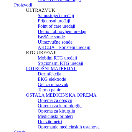
Proizvodi
ULTRAZVUK
Samostojeći uređaji
Prijenosni uređaji
Point of care uređaji
Demo i obnovljeni uređaji
Bežične sonde
Ultrazvučne sonde
AKCIJA – korišteni uređaji!
RTG UREĐAJI
Mobilni RTG uređaji
Stacionarni RTG uređaji
POTROŠNI MATERIJAL
Dezinfekcija
EKG elektrode
Gel za ultrazvuk
Termo papir
OSTALA MEDICINSKA OPREMA
Oprema za ob/gyn
Oprema za kardiologiju
Oprema za kirurgiju
Medicinski printeri
Denzitometri
Opremanje medicinskih ustanova