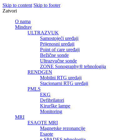
Skip to content
Skip to footer
Zatvori
O nama
Mindray
ULTRAZVUK
Samostojeći uređaji
Prijenosni uređaji
Point of care uređaji
Bežične sonde
Ultrazvučne sonde
ZONE Sonography® tehnologija
RENDGEN
Mobilni RTG uredaji
Stacionarni RTG uređaji
PMLS
EKG
Defibrilatori
Kirurške lampe
Monitoring
MRI
ESAOTE MRI
Magnetske rezonancije
Esaote
e-SPADES tehnologija