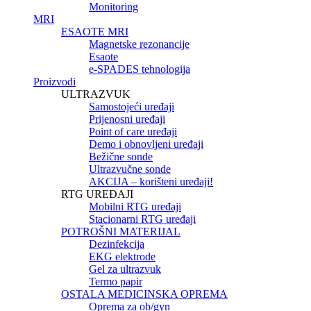
Monitoring
MRI
ESAOTE MRI
Magnetske rezonancije
Esaote
e-SPADES tehnologija
Proizvodi
ULTRAZVUK
Samostojeći uređaji
Prijenosni uređaji
Point of care uređaji
Demo i obnovljeni uređaji
Bežične sonde
Ultrazvučne sonde
AKCIJA – korišteni uređaji!
RTG UREĐAJI
Mobilni RTG uređaji
Stacionarni RTG uređaji
POTROŠNI MATERIJAL
Dezinfekcija
EKG elektrode
Gel za ultrazvuk
Termo papir
OSTALA MEDICINSKA OPREMA
Oprema za ob/gyn