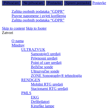
Postavke
Prihvaćam
Ne prihvaćam
Postavke
Spremi postavke
Zaštita osobnih podataka “GDPR”
Pravne napomene i uvjeti korištenja
Zaštita osobnih podataka “GDPR”
Skip to content
Skip to footer
Zatvori
O nama
Mindray
ULTRAZVUK
Samostojeći uređaji
Prijenosni uređaji
Point of care uređaji
Bežične sonde
Ultrazvučne sonde
ZONE Sonography® tehnologija
RENDGEN
Mobilni RTG uredaji
Stacionarni RTG uređaji
PMLS
EKG
Defibrilatori
Kirurške lampe