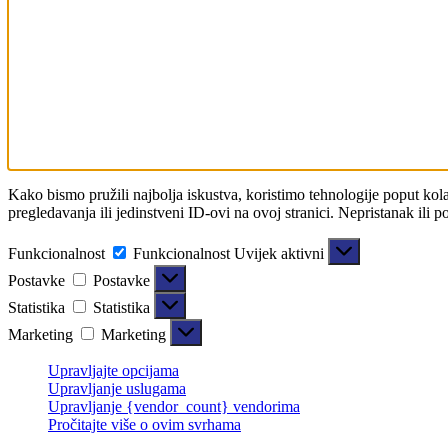
Kako bismo pružili najbolja iskustva, koristimo tehnologije poput kol
pregledavanja ili jedinstveni ID-ovi na ovoj stranici. Nepristanak ili 
Funkcionalnost
Funkcionalnost
Uvijek aktivni
Postavke
Postavke
Statistika
Statistika
Marketing
Marketing
Upravljajte opcijama
Upravljanje uslugama
Upravljanje {vendor_count} vendorima
Pročitajte više o ovim svrhama