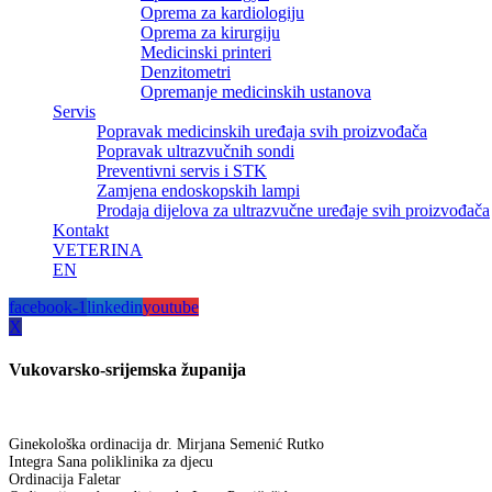
Oprema za kardiologiju
Oprema za kirurgiju
Medicinski printeri
Denzitometri
Opremanje medicinskih ustanova
Servis
Popravak medicinskih uređaja svih proizvođača
Popravak ultrazvučnih sondi
Preventivni servis i STK
Zamjena endoskopskih lampi
Prodaja dijelova za ultrazvučne uređaje svih proizvođača
Kontakt
VETERINA
EN
facebook-1
linkedin
youtube
X
Vukovarsko-srijemska županija
Ginekološka ordinacija dr. Mirjana Semenić Rutko
Integra Sana poliklinika za djecu
Ordinacija Faletar