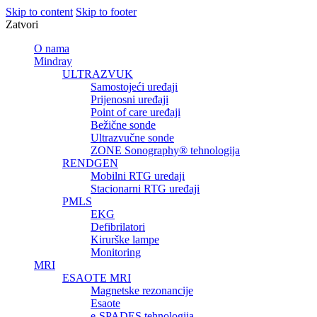
Skip to content
Skip to footer
Zatvori
O nama
Mindray
ULTRAZVUK
Samostojeći uređaji
Prijenosni uređaji
Point of care uređaji
Bežične sonde
Ultrazvučne sonde
ZONE Sonography® tehnologija
RENDGEN
Mobilni RTG uredaji
Stacionarni RTG uređaji
PMLS
EKG
Defibrilatori
Kirurške lampe
Monitoring
MRI
ESAOTE MRI
Magnetske rezonancije
Esaote
e-SPADES tehnologija