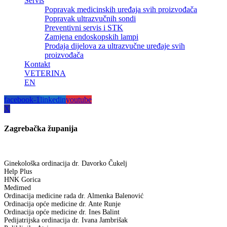
Servis
Popravak medicinskih uređaja svih proizvođača
Popravak ultrazvučnih sondi
Preventivni servis i STK
Zamjena endoskopskih lampi
Prodaja dijelova za ultrazvučne uređaje svih
proizvođača
Kontakt
VETERINA
EN
facebook-1
linkedin
youtube
X
Zagrebačka županija
Ginekološka ordinacija dr. Davorko Čukelj
Help Plus
HNK Gorica
Medimed
Ordinacija medicine rada dr. Almenka Balenović
Ordinacija opće medicine dr. Ante Runje
Ordinacija opće medicine dr. Ines Balint
Pedijatrijska ordinacija dr. Ivana Jambrišak