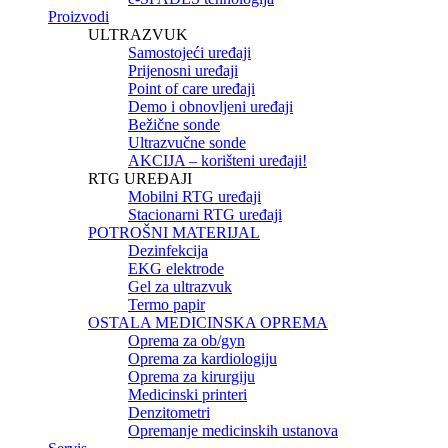
Proizvodi
ULTRAZVUK
Samostojeći uređaji
Prijenosni uređaji
Point of care uređaji
Demo i obnovljeni uređaji
Bežične sonde
Ultrazvučne sonde
AKCIJA – korišteni uređaji!
RTG UREĐAJI
Mobilni RTG uređaji
Stacionarni RTG uređaji
POTROŠNI MATERIJAL
Dezinfekcija
EKG elektrode
Gel za ultrazvuk
Termo papir
OSTALA MEDICINSKA OPREMA
Oprema za ob/gyn
Oprema za kardiologiju
Oprema za kirurgiju
Medicinski printeri
Denzitometri
Opremanje medicinskih ustanova