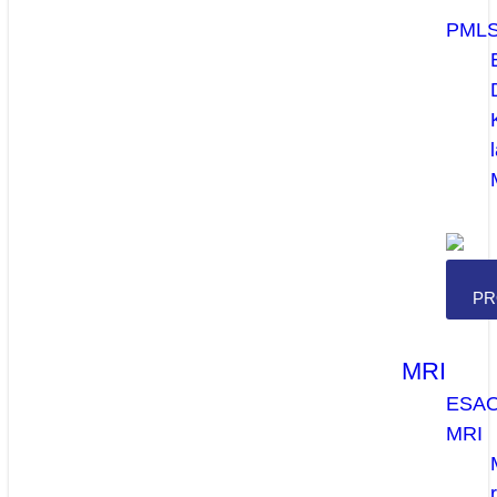
PML
PR
MRI
ESA
MRI