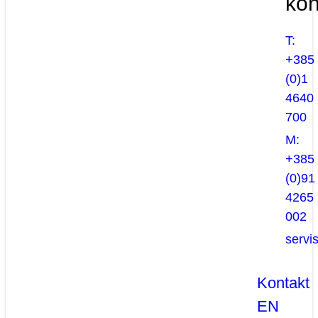
kon
T:
+385
(0)1
4640
700
M:
+385
(0)91
4265
002
servi
Kontakt
EN