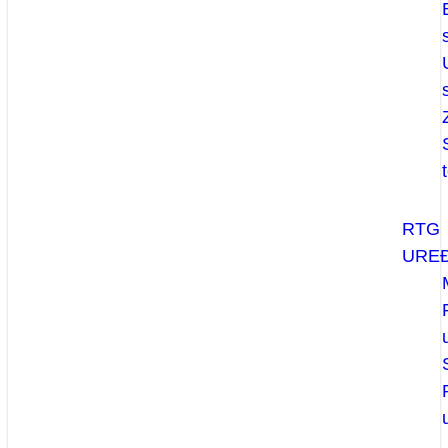
RTG
UREĐ