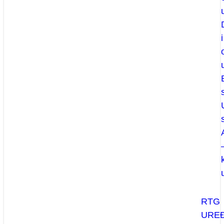
i
RTG
UREĐ