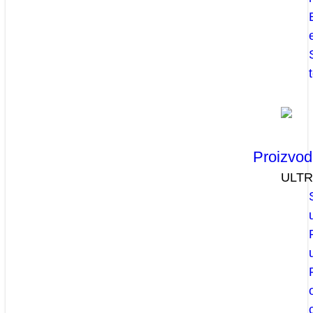
Proizvod
ULT