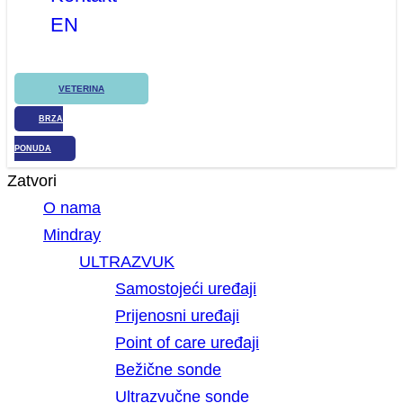
EN
VETERINA
BRZA
PONUDA
Zatvori
O nama
Mindray
ULTRAZVUK
Samostojeći uređaji
Prijenosni uređaji
Point of care uređaji
Bežične sonde
Ultrazvučne sonde