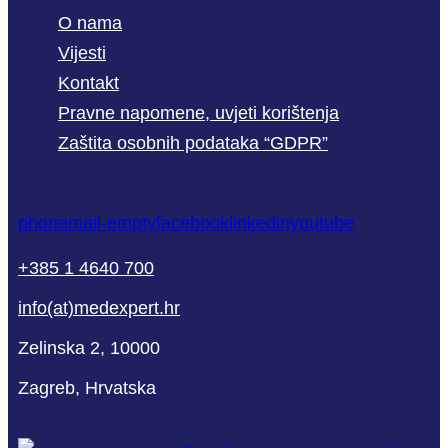
O nama
Vijesti
Kontakt
Pravne napomene, uvjeti korištenja
Zaštita osobnih podataka “GDPR”
phone
mail-empty
facebook
linkedin
youtube
+385 1 4640 700
info(at)medexpert.hr
Zelinska 2, 10000
Zagreb, Hrvatska