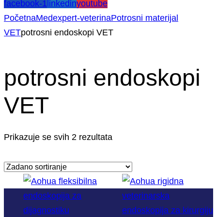
facebook-1
linkedin
youtube
Početna
Medexpert-veterina
Potrosni materijal
VET
potrosni endoskopi VET
potrosni endoskopi
VET
Prikazuje se svih 2 rezultata