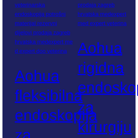
Aohua
rigidna
Aohua
endoskop
fleksibilna
za
endoskopija
kirurgiju
za