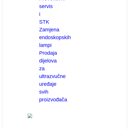
servis
i
STK
Zamjena
endoskopskih
lampi
Prodaja
dijelova
za
ultrazvučne
uređaje
svih
proizvođača