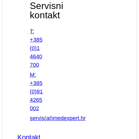
Servisni
kontakt
T:
+385
(0)1
4640
700
M:
+385
(0)91
4265
002
servis(at)medexpert.hr
Kontakt