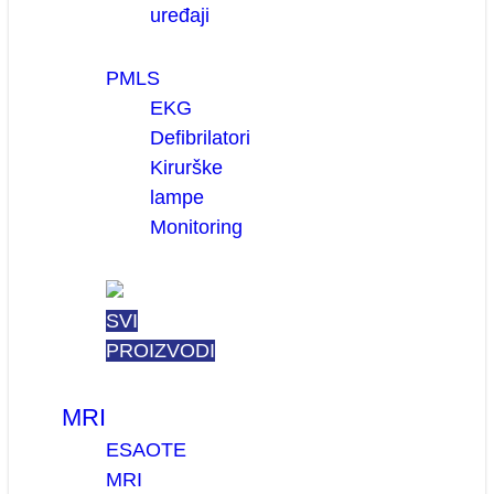
uređaji
PMLS
EKG
Defibrilatori
Kirurške
lampe
Monitoring
SVI
PROIZVODI
MRI
ESAOTE
MRI