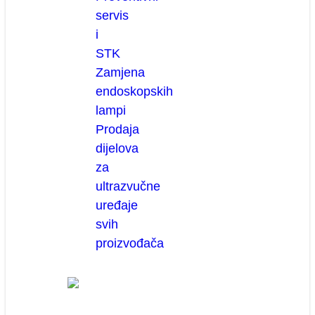
servis
i
STK
Zamjena
endoskopskih
lampi
Prodaja
dijelova
za
ultrazvučne
uređaje
svih
proizvođača