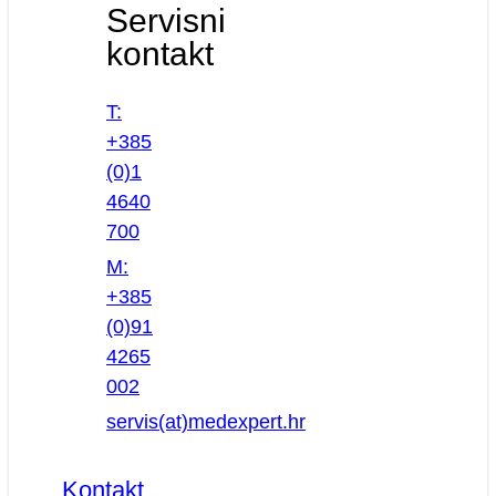
Servisni
kontakt
T:
+385
(0)1
4640
700
M:
+385
(0)91
4265
002
servis(at)medexpert.hr
Kontakt