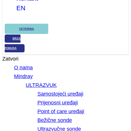
EN
VETERINA
BRZA
PONUDA
Zatvori
O nama
Mindray
ULTRAZVUK
Samostojeći uređaji
Prijenosni uređaji
Point of care uređaji
Bežične sonde
Ultrazvučne sonde