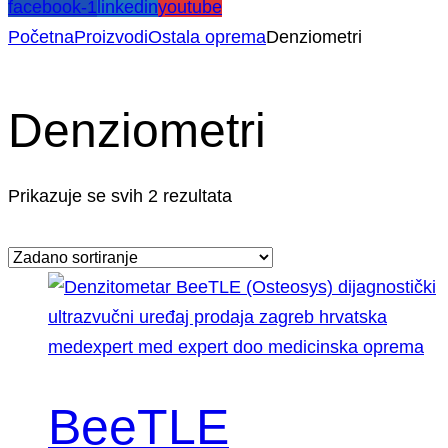
facebook-1
linkedin
youtube
Početna
Proizvodi
Ostala oprema
Denziometri
Denziometri
Prikazuje se svih 2 rezultata
BeeTLE