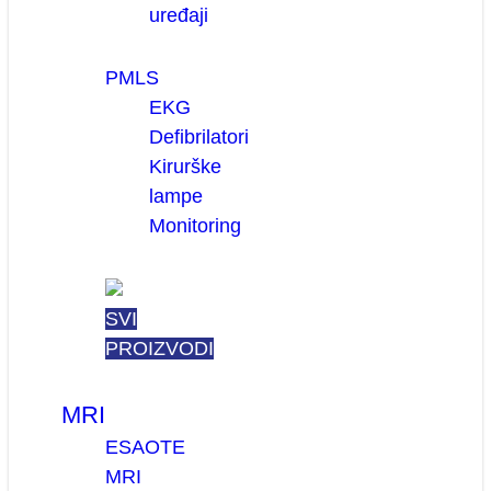
uređaji
PMLS
EKG
Defibrilatori
Kirurške
lampe
Monitoring
SVI
PROIZVODI
MRI
ESAOTE
MRI