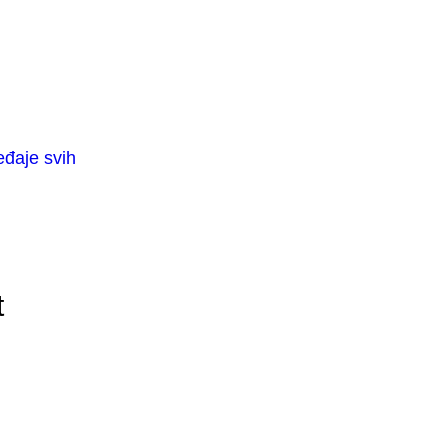
eđaje svih
t