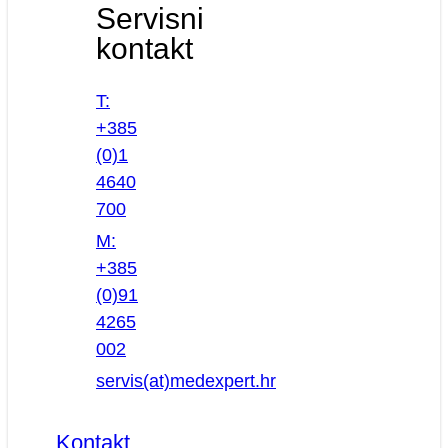
Servisni
kontakt
T:
+385
(0)1
4640
700
M:
+385
(0)91
4265
002
servis(at)medexpert.hr
Kontakt