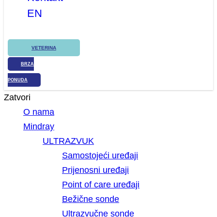
EN
VETERINA
BRZA
PONUDA
Zatvori
O nama
Mindray
ULTRAZVUK
Samostojeći uređaji
Prijenosni uređaji
Point of care uređaji
Bežične sonde
Ultrazvučne sonde