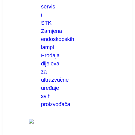
servis
i
STK
Zamjena
endoskopskih
lampi
Prodaja
dijelova
za
ultrazvučne
uređaje
svih
proizvođača