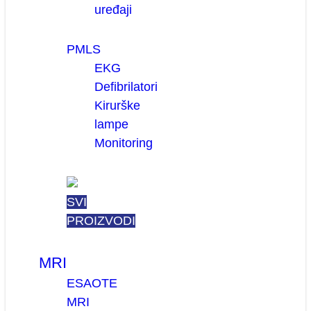
uređaji
PMLS
EKG
Defibrilatori
Kirurške
lampe
Monitoring
SVI
PROIZVODI
MRI
ESAOTE
MRI