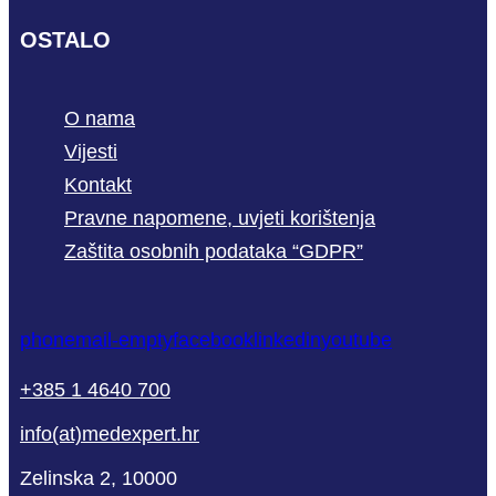
OSTALO
O nama
Vijesti
Kontakt
Pravne napomene, uvjeti korištenja
Zaštita osobnih podataka “GDPR”
phone
mail-empty
facebook
linkedin
youtube
+385 1 4640 700
info(at)medexpert.hr
Zelinska 2, 10000