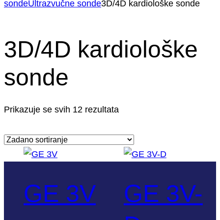
1
sonde
Ultrazvučne sonde
3D/4D kardiološke sonde
3D/4D kardiološke
sonde
Prikazuje se svih 12 rezultata
GE 3V
GE 3V-