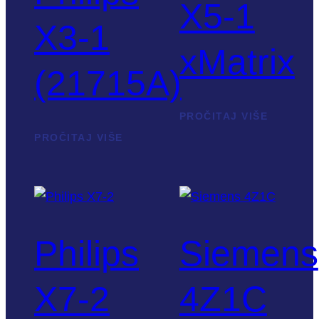
X5-1
X3-1
xMatrix
(21715A)
PROČITAJ VIŠE
PROČITAJ VIŠE
Philips
Siemens
X7-2
4Z1C