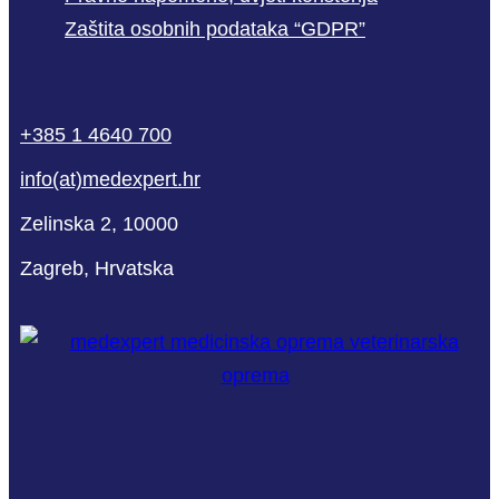
Zaštita osobnih podataka “GDPR”
phone
mail-
facebook
linkedin
youtube
+385 1 4640 700
empty
info(at)medexpert.hr
Zelinska 2, 10000
Zagreb, Hrvatska