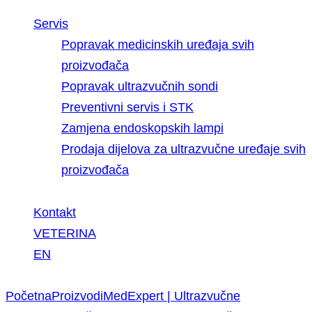
Servis
Popravak medicinskih uređaja svih
proizvođača
Popravak ultrazvučnih sondi
Preventivni servis i STK
Zamjena endoskopskih lampi
Prodaja dijelova za ultrazvučne uređaje svih
proizvođača
Kontakt
VETERINA
EN
facebook-
linkedin
youtube
Početna
Proizvodi
MedExpert | Ultrazvučne