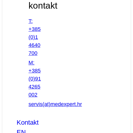
kontakt
T:
+385
(0)1
4640
700
M:
+385
(0)91
4265
002
servis(at)medexpert.hr
Kontakt
EN