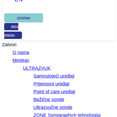
VETERINA
BRZA
PONUDA
Zatvori
O nama
Mindray
ULTRAZVUK
Samostojeći uređaji
Prijenosni uređaji
Point of care uređaji
Bežične sonde
Ultrazvučne sonde
ZONE Sonography® tehnologija