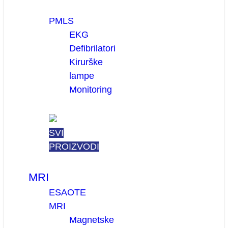
PMLS
EKG
Defibrilatori
Kirurške
lampe
Monitoring
SVI
PROIZVODI
MRI
ESAOTE
MRI
Magnetske