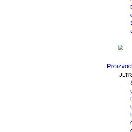
Proizvod
ULT