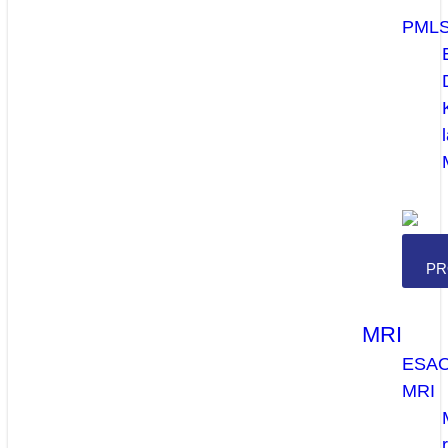
PML
PR
MRI
ESA
MRI