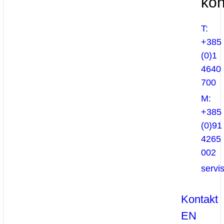
kon
T:
+385
(0)1
4640
700
M:
+385
(0)91
4265
002
servi
Kontakt
EN