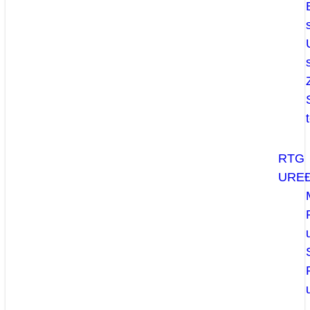
RTG
UREĐ