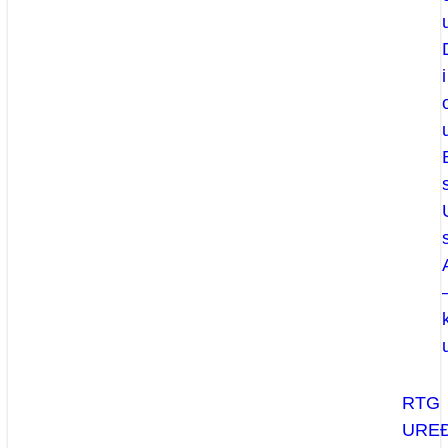
i
RTG
UREĐ