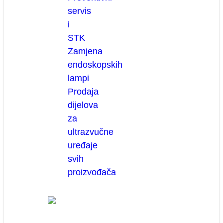
servis
i
STK
Zamjena
endoskopskih
lampi
Prodaja
dijelova
za
ultrazvučne
uređaje
svih
proizvođača