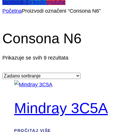
facebook-1
linkedin
youtube
Početna
Proizvodi označeni “Consona N6”
Consona N6
Prikazuje se svih 9 rezultata
Mindray 3C5A
PROČITAJ VIŠE