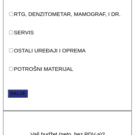
RTG, DENZITOMETAR, MAMOGRAF, I DR.
SERVIS
OSTALI UREĐAJI I OPREMA
POTROŠNI MATERIJAL
DALJE
Vaš budžet (neto, bez PDV-a)?