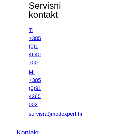
Servisni
kontakt
T:
+385
(0)1
4640
700
M:
+385
(0)91
4265
002
servis(at)medexpert.hr
Kontakt