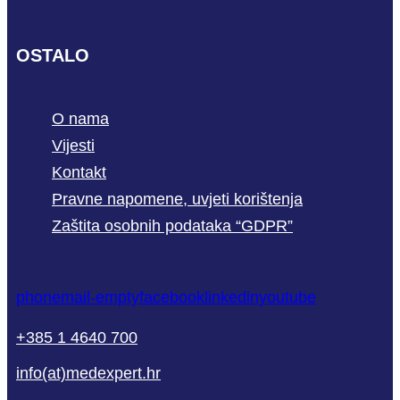
OSTALO
O nama
Vijesti
Kontakt
Pravne napomene, uvjeti korištenja
Zaštita osobnih podataka “GDPR”
phone
mail-empty
facebook
linkedin
youtube
+385 1 4640 700
info(at)medexpert.hr