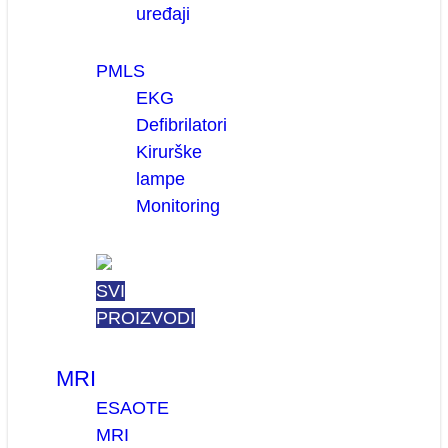
uređaji
PMLS
EKG
Defibrilatori
Kirurške
lampe
Monitoring
SVI
PROIZVODI
MRI
ESAOTE
MRI