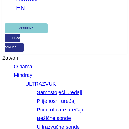
EN
VETERINA
BRZA
PONUDA
Zatvori
O nama
Mindray
ULTRAZVUK
Samostojeći uređaji
Prijenosni uređaji
Point of care uređaji
Bežične sonde
Ultrazvučne sonde