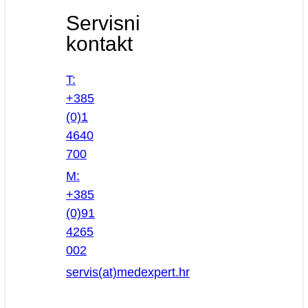
Servisni
kontakt
T:
+385
(0)1
4640
700
M:
+385
(0)91
4265
002
servis(at)medexpert.hr