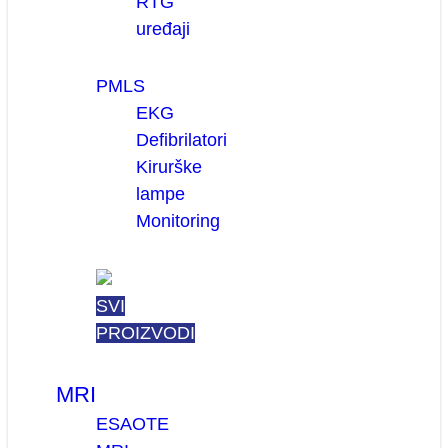
RTG
uređaji
PMLS
EKG
Defibrilatori
Kirurške
lampe
Monitoring
SVI
PROIZVODI
MRI
ESAOTE