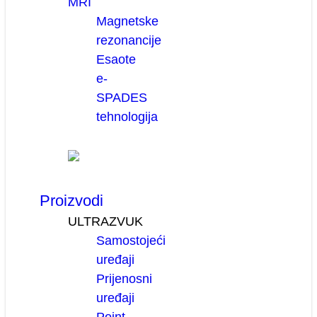
MRI
Magnetske
rezonancije
Esaote
e-
SPADES
tehnologija
Proizvodi
ULTRAZVUK
Samostojeći
uređaji
Prijenosni
uređaji
Point