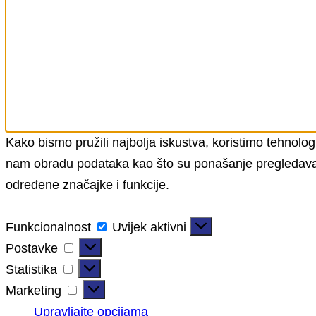
Kako bismo pružili najbolja iskustva, koristimo tehnolog
nam obradu podataka kao što su ponašanje pregledavanja 
određene značajke i funkcije.
Funkcionalnost
Funkcionalnost
Uvijek aktivni
Postavke
Postavke
Statistika
Statistika
Marketing
Marketing
Upravljajte opcijama