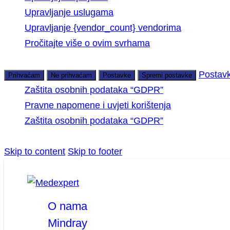
Upravljanje uslugama
Upravljanje {vendor_count} vendorima
Pročitajte više o ovim svrhama
Postav
Prihvaćam
Ne prihvaćam
Postavke
Spremi postavke
Zaštita osobnih podataka “GDPR”
Pravne napomene i uvjeti korištenja
Zaštita osobnih podataka “GDPR”
Skip to content
Skip to footer
facebook
linkedin
youtube
O nama
Mindray