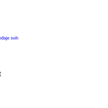
eđaje svih
t