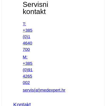
Servisni
kontakt
T:
+385
(0)1
4640
700
M:
+385
(0)91
4265
002
servis(at)medexpert.hr
Kontakt