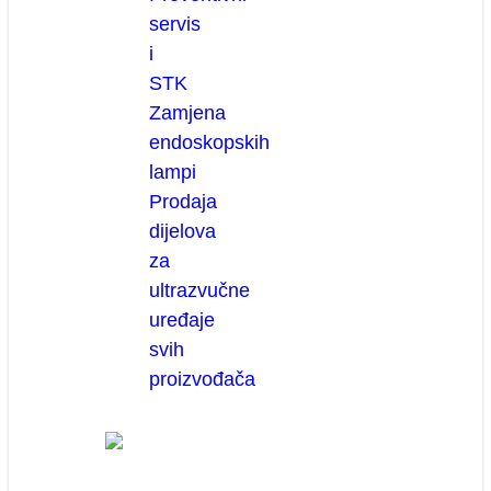
servis
i
STK
Zamjena
endoskopskih
lampi
Prodaja
dijelova
za
ultrazvučne
uređaje
svih
proizvođača