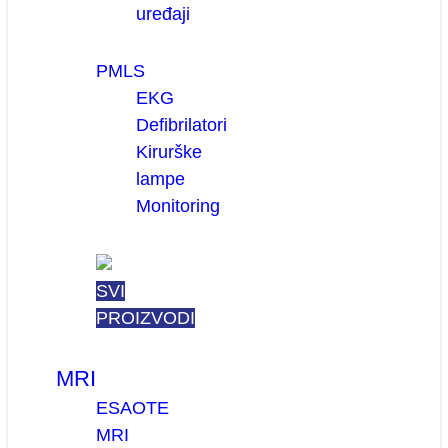
uređaji
PMLS
EKG
Defibrilatori
Kirurške
lampe
Monitoring
SVI
PROIZVODI
MRI
ESAOTE
MRI