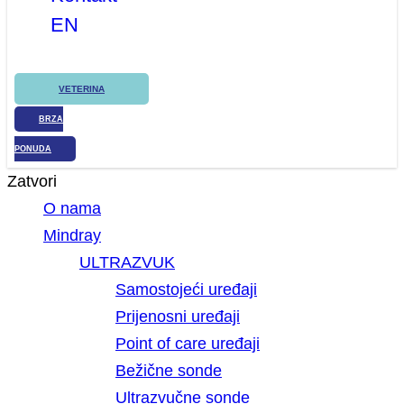
EN
VETERINA
BRZA
PONUDA
Zatvori
O nama
Mindray
ULTRAZVUK
Samostojeći uređaji
Prijenosni uređaji
Point of care uređaji
Bežične sonde
Ultrazvučne sonde