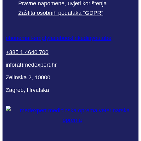
Pravne napomene, uvjeti korištenja
Zaštita osobnih podataka “GDPR”
phone
mail-empty
facebook
linkedin
youtube
+385 1 4640 700
info(at)medexpert.hr
Zelinska 2, 10000
Zagreb, Hrvatska