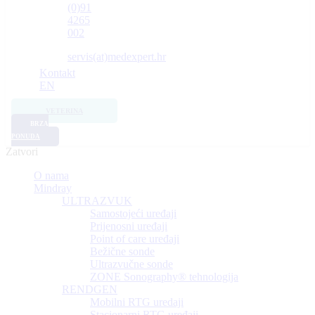
(0)91
4265
002
servis(at)medexpert.hr
Kontakt
EN
VETERINA
BRZA
PONUDA
Zatvori
O nama
Mindray
ULTRAZVUK
Samostojeći uređaji
Prijenosni uređaji
Point of care uređaji
Bežične sonde
Ultrazvučne sonde
ZONE Sonography® tehnologija
RENDGEN
Mobilni RTG uredaji
Stacionarni RTG uređaji