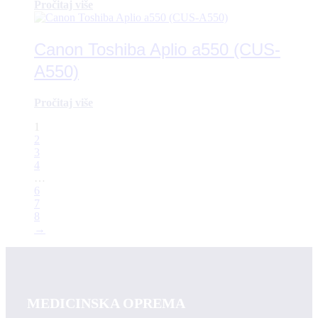
Pročitaj više
Canon Toshiba Aplio a550 (CUS-
A550)
Pročitaj više
1
2
3
4
…
6
7
8
→
MEDICINSKA OPREMA