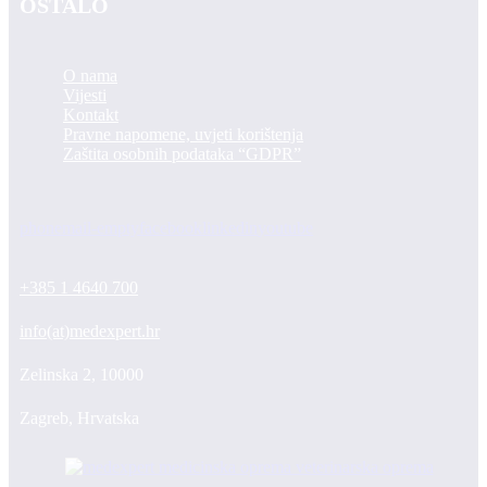
OSTALO
O nama
Vijesti
Kontakt
Pravne napomene, uvjeti korištenja
Zaštita osobnih podataka “GDPR”
phone
mail-empty
facebook
linkedin
youtube
+385 1 4640 700
info(at)medexpert.hr
Zelinska 2, 10000
Zagreb, Hrvatska