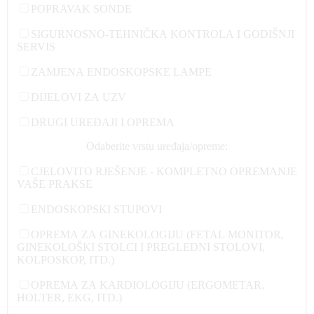
POPRAVAK SONDE
SIGURNOSNO-TEHNIČKA KONTROLA I GODIŠNJI
SERVIS
ZAMJENA ENDOSKOPSKE LAMPE
DIJELOVI ZA UZV
DRUGI UREĐAJI I OPREMA
Odaberite vrstu uređaja/opreme:
CJELOVITO RJEŠENJE - KOMPLETNO OPREMANJE
VAŠE PRAKSE
ENDOSKOPSKI STUPOVI
OPREMA ZA GINEKOLOGIJU (FETAL MONITOR,
GINEKOLOŠKI STOLCI I PREGLEDNI STOLOVI,
KOLPOSKOP, ITD.)
OPREMA ZA KARDIOLOGIJU (ERGOMETAR,
HOLTER, EKG, ITD.)