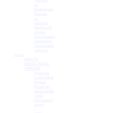
Oprema
za
kardiologiju
Oprema
za
kirurgiju
Medicinski
printeri
Denzitometri
Opremanje
medicinskih
ustanova
Servis
SERVIS
MEDICINSKE
OPREME
Popravak
medicinskih
uređaja
Popravak
ultrazvučnih
sondi
Preventivni
servis
i