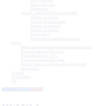
EKG elektrode
Gel za ultrazvuk
Termo papir
OSTALA MEDICINSKA OPREMA
Oprema za ob/gyn
Oprema za kardiologiju
Oprema za kirurgiju
Medicinski printeri
Denzitometri
Opremanje medicinskih ustanova
Servis
Popravak medicinskih uređaja svih proizvođača
Popravak ultrazvučnih sondi
Preventivni servis i STK
Zamjena endoskopskih lampi
Prodaja dijelova za ultrazvučne uređaje svih
proizvođača
Kontakt
VETERINA
EN
facebook-1
linkedin
youtube