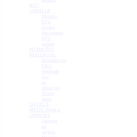
RTG
UREĐAJI
Mobilni
RTG
uređaji
Stacionarni
RTG
uređaji
POTROŠNI
MATERIJAL
Dezinfekcija
EKG
elektrode
Gel
za
ultrazvuk
Termo
papir
OSTALA
MEDICINSKA
OPREMA
Oprema
za
ob/gyn