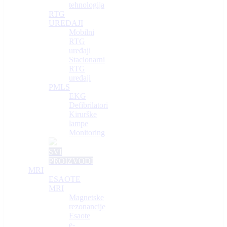
tehnologija
RTG
UREĐAJI
Mobilni
RTG
uređaji
Stacionarni
RTG
uređaji
PMLS
EKG
Defibrilatori
Kirurške
lampe
Monitoring
SVI
PROIZVODI
MRI
ESAOTE
MRI
Magnetske
rezonancije
Esaote
e-