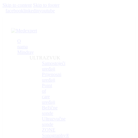
Skip to content
Skip to footer
facebook
linkedin
youtube
O
nama
Mindray
ULTRAZVUK
Samostojeći
uređaji
Prijenosni
uređaji
Point
of
care
uređaji
Bežične
sonde
Ultrazvučne
sonde
ZONE
Sonography®