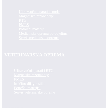
Ultrazvučni aparati i sonde
Magnetske rezonancije
RTG
PMLS
Potrošni materijal
Medicinska oprema po odjelima
Servis medicinske opreme
VETERINARSKA OPREMA
Ultrazvučni aparati i RTG
Magnetske rezonancije
PMLS
In-Vitro dijagnostika
Potrošni materijal
Servis veterinarske opreme