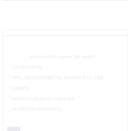
Koje područje opreme Vas zanima?
ULTRAZVUK
RTG, DENZITOMETAR, MAMOGRAF, I DR.
SERVIS
OSTALI UREĐAJI I OPREMA
POTROŠNI MATERIJAL
Dalje