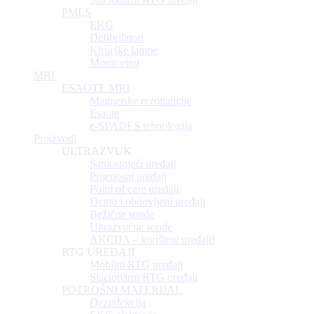
PMLS
EKG
Defibrilatori
Kirurške lampe
Monitoring
MRI
ESAOTE MRI
Magnetske rezonancije
Esaote
e-SPADES tehnologija
Proizvodi
ULTRAZVUK
Samostojeći uređaji
Prijenosni uređaji
Point of care uređaji
Demo i obnovljeni uređaji
Bežične sonde
Ultrazvučne sonde
AKCIJA – korišteni uređaji!
RTG UREĐAJI
Mobilni RTG uređaji
Stacionarni RTG uređaji
POTROŠNI MATERIJAL
Dezinfekcija